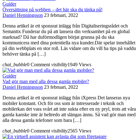
Guider
Översättning på webben – det här ska du tänka på!
Daniel Henningsson
23 februari, 2022
Denna artikel är ett sponsrat inlägg från Digitaliseringsrådet och
Semantix Funderar du på att lansera din verksamhet på en global
marknad? Då har duförmodligen börjat grunna på du ska
kommunicera med dina potentiella nya kunder.Där spelar innehållet
på din webbplats en stor roll. Läs vidare om du vill ha tips på vaddu
behöver tänka på […]
chat_bubble
0 Comment
visibility
1949 Views
Guider
Vad gör man med alla dessa gamla mobiler?
Daniel Henningsson
23 februari, 2022
Denna artikel är ett sponsrat inlägg från iXpress Det lanseras nya
mobiler konstant. Och för oss som är intresserade i teknik och
mobilerkan det vara svårt att inte sukta efter en ny pryl, trots att våra
gamla kanske inte är heltredo att slängas ännu. Så vad gör man med
alla dessa gamla telefoner som bara […]
chat_bubble
0 Comment
visibility
2565 Views