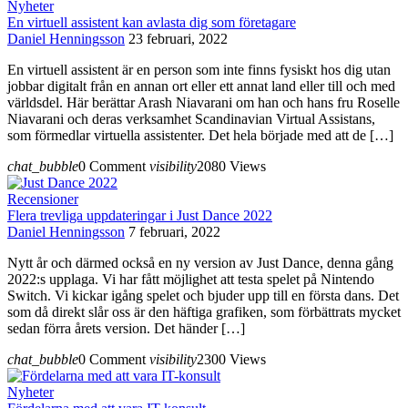
Nyheter
En virtuell assistent kan avlasta dig som företagare
Daniel Henningsson
23 februari, 2022
En virtuell assistent är en person som inte finns fysiskt hos dig utan
jobbar digitalt från en annan ort eller ett annat land eller till och med
världsdel. Här berättar Arash Niavarani om han och hans fru Roselle
Niavarani och deras verksamhet Scandinavian Virtual Assistans,
som förmedlar virtuella assistenter. Det hela började med att de […]
chat_bubble
0 Comment
visibility
2080 Views
Recensioner
Flera trevliga uppdateringar i Just Dance 2022
Daniel Henningsson
7 februari, 2022
Nytt år och därmed också en ny version av Just Dance, denna gång
2022:s upplaga. Vi har fått möjlighet att testa spelet på Nintendo
Switch. Vi kickar igång spelet och bjuder upp till en första dans. Det
som då direkt slår oss är den häftiga grafiken, som förbättrats mycket
sedan förra årets version. Det händer […]
chat_bubble
0 Comment
visibility
2300 Views
Nyheter