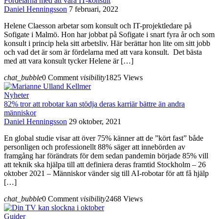
Fördelarna med att vara IT-konsult
Daniel Henningsson
7 februari, 2022
Helene Claesson arbetar som konsult och IT-projektledare på
Sofigate i Malmö. Hon har jobbat på Sofigate i snart fyra år och som
konsult i princip hela sitt arbetsliv. Här berättar hon lite om sitt jobb
och vad det är som är fördelarna med att vara konsult. Det bästa
med att vara konsult tycker Helene är […]
chat_bubble
0 Comment
visibility
1825 Views
Nyheter
82% tror att robotar kan stödja deras karriär bättre än andra
människor
Daniel Henningsson
29 oktober, 2021
En global studie visar att över 75% känner att de ”kört fast” både
personligen och professionellt 88% säger att innebörden av
framgång har förändrats för dem sedan pandemin började 85% vill
att teknik ska hjälpa till att definiera deras framtid Stockholm – 26
oktober 2021 – Människor vänder sig till AI-robotar för att få hjälp
[…]
chat_bubble
0 Comment
visibility
2468 Views
Guider