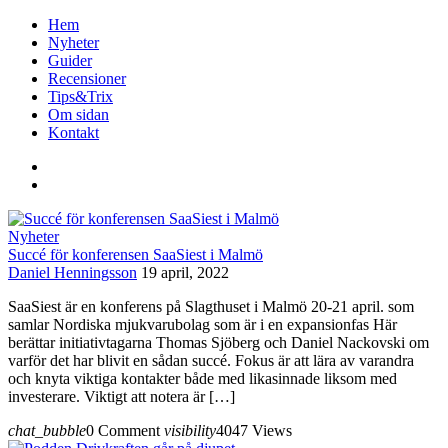
Hem
Nyheter
Guider
Recensioner
Tips&Trix
Om sidan
Kontakt
Nyheter
Succé för konferensen SaaSiest i Malmö
Daniel Henningsson
19 april, 2022
SaaSiest är en konferens på Slagthuset i Malmö 20-21 april. som
samlar Nordiska mjukvarubolag som är i en expansionfas Här
berättar initiativtagarna Thomas Sjöberg och Daniel Nackovski om
varför det har blivit en sådan succé. Fokus är att lära av varandra
och knyta viktiga kontakter både med likasinnade liksom med
investerare. Viktigt att notera är […]
chat_bubble
0 Comment
visibility
4047 Views