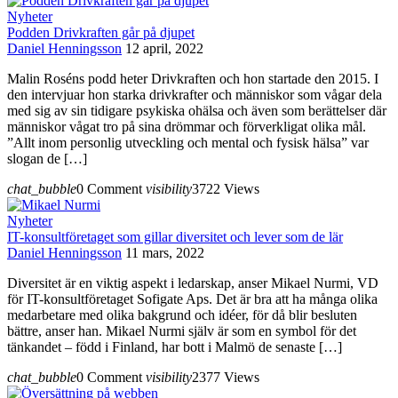
Nyheter
Podden Drivkraften går på djupet
Daniel Henningsson
12 april, 2022
Malin Roséns podd heter Drivkraften och hon startade den 2015. I
den intervjuar hon starka drivkrafter och människor som vågar dela
med sig av sin tidigare psykiska ohälsa och även som berättelser där
människor vågat tro på sina drömmar och förverkligat olika mål.
”Allt inom personlig utveckling och mental och fysisk hälsa” var
slogan de […]
chat_bubble
0 Comment
visibility
3722 Views
Nyheter
IT-konsultföretaget som gillar diversitet och lever som de lär
Daniel Henningsson
11 mars, 2022
Diversitet är en viktig aspekt i ledarskap, anser Mikael Nurmi, VD
för IT-konsultföretaget Sofigate Aps. Det är bra att ha många olika
medarbetare med olika bakgrund och idéer, för då blir besluten
bättre, anser han. Mikael Nurmi själv är som en symbol för det
tänkandet – född i Finland, har bott i Malmö de senaste […]
chat_bubble
0 Comment
visibility
2377 Views