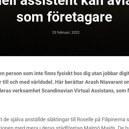
uell assistent kan avl
som företagare
23 februari, 2022
 en person som inte finns fysiskt hos dig utan jobbar digi
ler till och med världsdel. Här berättar Arash Niavarani 
deras verksamhet Scandinavian Virtual Assistans, som f
 de själva anställde släktingar till Roselle på Filipinerna 
ationen med mera i deras städföretag Malmö Maids. De h