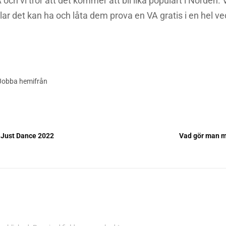
 och vi tror att det kommer att bli lika populärt i Norden. V
elar det kan ha och låta dem prova en VA gratis i en hel ve
Jobba hemifrån
i Just Dance 2022
Vad gör man m