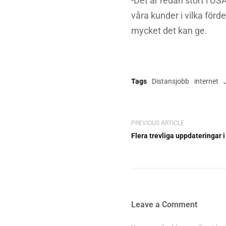
-Det är redan stort i USA
våra kunder i vilka förd
mycket det kan ge.
Tags
Distansjobb
internet
PREVIOUS ARTICLE
Flera trevliga uppdateringar 
Leave a Comment