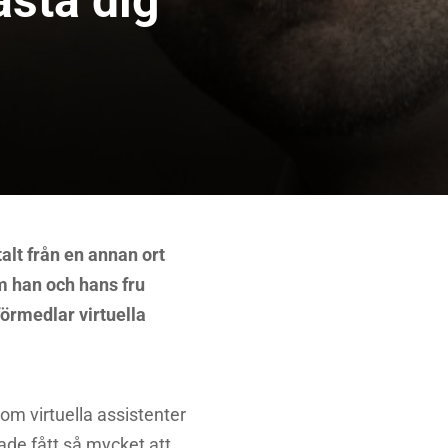
asta dig
talt från en annan ort
om han och hans fru
örmedlar virtuella
som virtuella assistenter
ade fått så mycket att