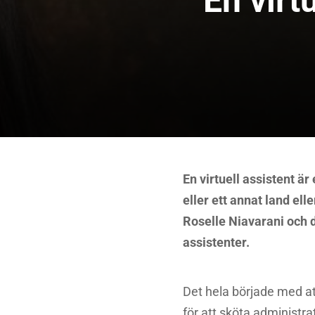
En virt
En virtuell assistent är
eller ett annat land el
Roselle Niavarani och 
assistenter.
Det hela började med att
för att sköta administr