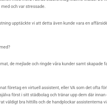
n med och var stressade.
astning upptäckte vi att detta även kunde vara en affärsi
p med?
hemat, de mejlade och ringde våra kunder samt skapade fa
nat företag en virtuell assistent, eller VA som det ofta för
jälva först i sitt städbolag och tränar upp dem där innan
rat väldigt bra hittills och de handplockar assistenterna vi