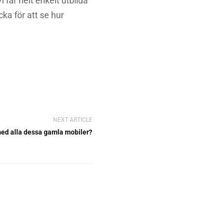
i får helt enkelt utbilda
cka för att se hur
NEXT ARTICLE
ed alla dessa gamla mobiler?