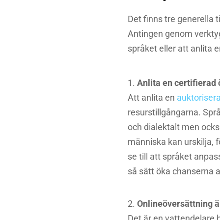
Det finns tre generella 
Antingen genom verktyg
språket eller att anlita 
Anlita en certifierad
Att anlita en
auktoriser
resurstillgångarna. Spr
och dialektalt men ocks
människa kan urskilja, 
se till att språket anpa
så sätt öka chanserna a
Onlineöversättning är
Det är en vattendelare h