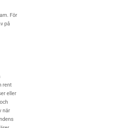
ram. För
av på
a
n rent
er eller
 och
v när
undens
färer.