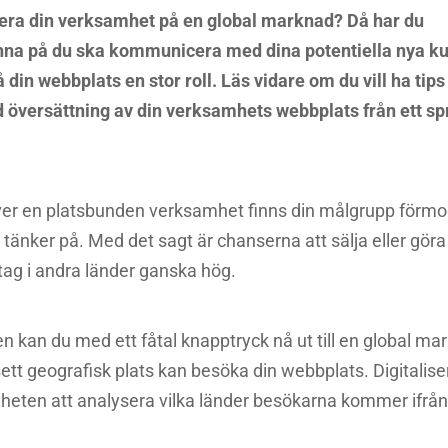
sera din verksamhet på en global marknad? Då har du
nna på du ska kommunicera med dina potentiella nya ku
 din webbplats en stor roll. Läs vidare om du vill ha tip
 översättning av din verksamhets webbplats från ett spr
river en platsbunden verksamhet finns din målgrupp förmod
tänker på. Med det sagt är chanserna att sälja eller göra
tag i andra länder ganska hög.
en kan du med ett fåtal knapptryck nå ut till en global ma
tt geografisk plats kan besöka din webbplats. Digitalis
heten att analysera vilka länder besökarna kommer ifrå