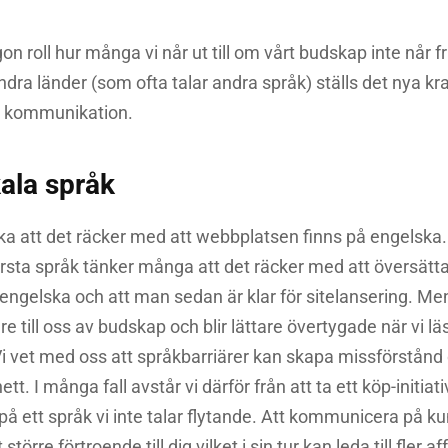
on roll hur många vi når ut till om vårt budskap inte når f
 andra länder (som ofta talar andra språk) ställs det nya kr
a kommunikation.
kala språk
änka att det räcker med att webbplatsen finns på engelska.
rsta språk tänker många att det räcker med att översätt
 engelska och att man sedan är klar för sitelansering. Me
re till oss av budskap och blir lättare övertygade när vi läs
 Vi vet med oss att språkbarriärer kan skapa missförstånd
tt. I många fall avstår vi därför från att ta ett köp-initiati
 ett språk vi inte talar flytande. Att kommunicera på k
rre förtroende till dig vilket i sin tur kan leda till fler af