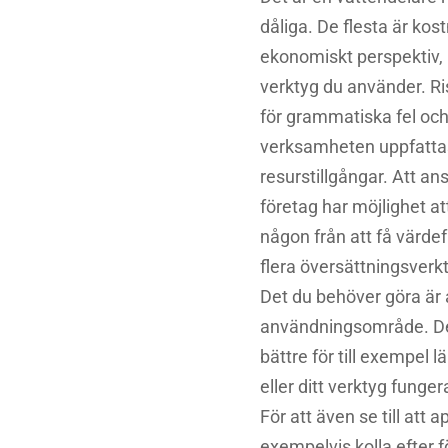
dåliga. De flesta är kost
ekonomiskt perspektiv, 
verktyg du använder. Ri
för grammatiska fel och 
verksamheten uppfattas 
resurstillgångar. Att an
företag har möjlighet at
någon från att få värdef
flera översättningsverk
Det du behöver göra är at
användningsområde. Det
bättre för till exempel l
eller ditt verktyg funge
För att även se till att 
exempelvis kolla efter f