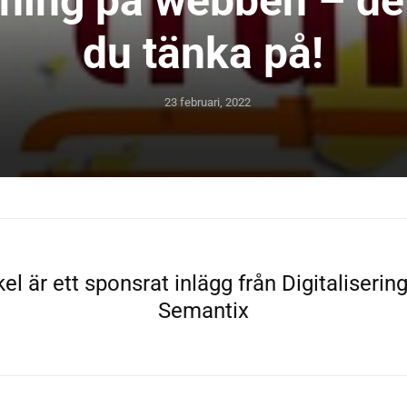
ning på webben – de
du tänka på!
23 februari, 2022
el är ett sponsrat inlägg från Digitaliseri
Semantix