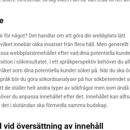
e
är för något? Det handlar om att göra din webbplats lätt
vilket innebär olika insatser från flera håll. Men generellt
ssa webbplatsinnehållet efter vad dina potentiella kunder
ition i sökresultatet. I ett språkperspektiv behöver du allts
pråket som dina potentiella kunder söker på. När du ska ö
t språk bör du göra sökordsanalyser på hur sökbeteendet se
t de ställer helt andra typer av sökfrågor men som ändå k
er du anpassa innehållet efter det. Innehållet kan alltså 
 det i slutändan ska förmedla samma budskap.
 vid översättning av innehåll