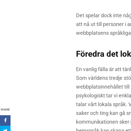
Det spelar dock inte någ
att nå ut till personer i
webbplatsens språklig
Föredra det lo
En vanlig fälla är att t
Som världens tredje stö
webbplatsinnehållet till
psykologiskt tar vi enkla
talar vårt lokala språk.
SHARE
saker och ting kan gå sne
kommunikationen sker på
hemspråk kan skapa ett stö