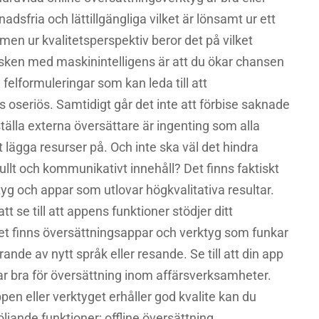
nadsfria och lättillgängliga vilket är lönsamt ur ett
men ur kvalitetsperspektiv beror det på vilket
sken med maskinintelligens är att du ökar chansen
felformuleringar som kan leda till att
oseriös. Samtidigt går det inte att förbise saknade
ställa externa översättare är ingenting som alla
t lägga resurser på. Och inte ska väl det hindra
ullt och kommunikativt innehåll? Det finns faktiskt
tyg och appar som utlovar högkvalitativa resultar.
t se till att appens funktioner stödjer ditt
 finns översättningsappar och verktyg som funkar
ärande av nytt språk eller resande. Se till att din app
rar bra för översättning inom affärsverksamheter.
appen eller verktyget erhåller god kvalite kan du
öljande funktioner; offline översättning,