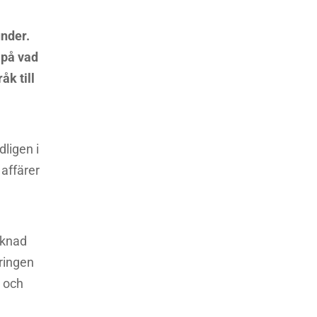
nder.
s på vad
åk till
ligen i
 affärer
rknad
eringen
n och