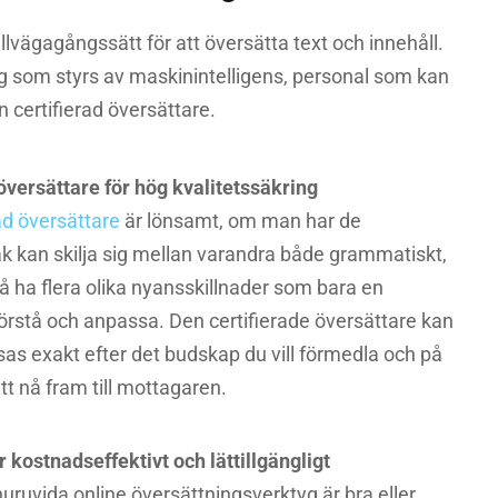
tillvägagångssätt för att översätta text och innehåll.
 som styrs av maskinintelligens, personal som kan
en certifierad översättare.
 översättare för hög kvalitetssäkring
ad översättare
är lönsamt, om man har de
åk kan skilja sig mellan varandra både grammatiskt,
å ha flera olika nyansskillnader som bara en
förstå och anpassa. Den certifierade översättare kan
ssas exakt efter det budskap du vill förmedla och på
tt nå fram till mottagaren.
 kostnadseffektivt och lättillgängligt
uruvida online översättningsverktyg är bra eller