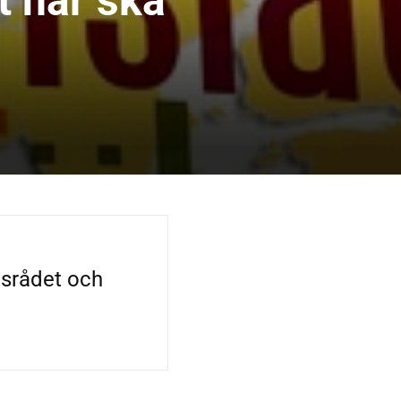
t här ska
ngsrådet och