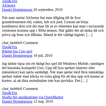
Tips&Trix
Alchemy
Daniel Henningsson
20 september, 2010
När man startar Alchemy har man tillgång till de fyra
grundelementen eld, vatten, luft och jord. Genom att börja
kombinera dem och det man får ut av elmenten kan man i nuvarande
versionen komma upp i 300st ämnen. Här gäller det att tänka till och
pröva sig fram och tillbaka. Ibland är det väldigt logiskt, […]
chat_bubble
0 Comment
Tips&Trix
Riktigt bra Uno spel
Daniel Henningsson
18 juli, 2010
Jag tänkte tipsa om ett riktigt bra spel till Windows Mobile, nämligen
det klassiska kortspelet Uno. Upp till fyra spelare (datorer eller
människor) kan spela samtidigt. När man spelar med flera mänskliga
spelare måste man klicka en extra gång för att låsa upp och kunna se
korten, så att dina motståndare inte kan tjuvkika. Det […]
chat_bubble
0 Comment
Tips&Trix
Skaffa fler applikationer via OpenMarket
Daniel Henningsson
12 maj, 2010