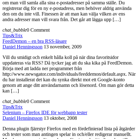
om man vill samla alla sina e-postadresser på samma ställe. Du
registrerar dig för en ny e-postadress, men behöver aldrig använda
den om du inte vill. Finessen är att man kan välja vilken av ens
andra adresser man vill svara från. Det går att lägga upp […]
chat_bubble
0 Comment
Tips&Trix
FeedDemon – en bra RSS-läsare
Daniel Henningsson
13 november, 2009
Vill du smidigt och enkelt hålla koll på när dina favoritsidor
uppdateras via RSS? Då tycker jag att du ska kika på FeedDemon.
Börja med att ladda ner programmet från
http://www.newsgator.com/individuals/feeddemon/default.aspx. När
du har installerat det kan du synka direkt mot ett Google-konto
genom att ange ditt användarnamn och lösenord. Om man gör detta
kan […]
chat_bubble
0 Comment
Tips&Trix
Selenium – Firefox IDE för webbapp tester
Daniel Henningsson
13 oktober, 2008
Denna plugin fjärrstyr Firefox med en fördefinierad lista på åtgärder
och tester som man antingen spelar in och/eller redigerar manuellt.