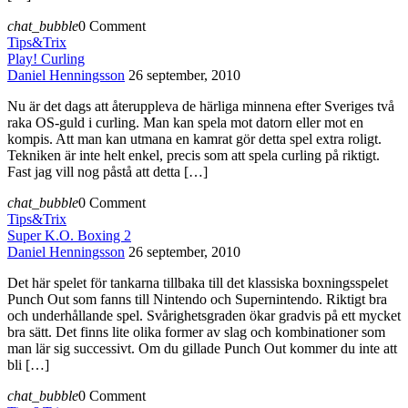
chat_bubble
0 Comment
Tips&Trix
Play! Curling
Daniel Henningsson
26 september, 2010
Nu är det dags att återuppleva de härliga minnena efter Sveriges två
raka OS-guld i curling. Man kan spela mot datorn eller mot en
kompis. Att man kan utmana en kamrat gör detta spel extra roligt.
Tekniken är inte helt enkel, precis som att spela curling på riktigt.
Fast jag vill nog påstå att detta […]
chat_bubble
0 Comment
Tips&Trix
Super K.O. Boxing 2
Daniel Henningsson
26 september, 2010
Det här spelet för tankarna tillbaka till det klassiska boxningsspelet
Punch Out som fanns till Nintendo och Supernintendo. Riktigt bra
och underhållande spel. Svårighetsgraden ökar gradvis på ett mycket
bra sätt. Det finns lite olika former av slag och kombinationer som
man lär sig successivt. Om du gillade Punch Out kommer du inte att
bli […]
chat_bubble
0 Comment