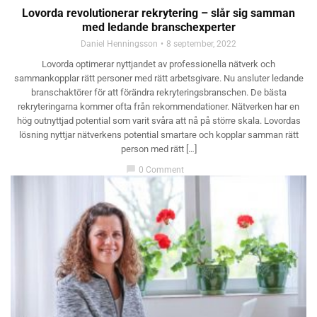
Lovorda revolutionerar rekrytering – slår sig samman
med ledande branschexperter
Daniel Henningsson
8 september, 2022
Lovorda optimerar nyttjandet av professionella nätverk och
sammankopplar rätt personer med rätt arbetsgivare. Nu ansluter ledande
branschaktörer för att förändra rekryteringsbranschen. De bästa
rekryteringarna kommer ofta från rekommendationer. Nätverken har en
hög outnyttjad potential som varit svåra att nå på större skala. Lovordas
lösning nyttjar nätverkens potential smartare och kopplar samman rätt
person med rätt […]
chat_bubble
0 Comment