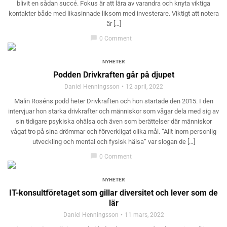
blivit en sådan succé. Fokus är att lära av varandra och knyta viktiga
kontakter både med likasinnade liksom med investerare. Viktigt att notera
är […]
chat_bubble
0 Comment
NYHETER
Podden Drivkraften går på djupet
Daniel Henningsson
12 april, 2022
Malin Roséns podd heter Drivkraften och hon startade den 2015. I den
intervjuar hon starka drivkrafter och människor som vågar dela med sig av
sin tidigare psykiska ohälsa och även som berättelser där människor
vågat tro på sina drömmar och förverkligat olika mål. ”Allt inom personlig
utveckling och mental och fysisk hälsa” var slogan de […]
chat_bubble
0 Comment
NYHETER
IT-konsultföretaget som gillar diversitet och lever som de
lär
Daniel Henningsson
11 mars, 2022