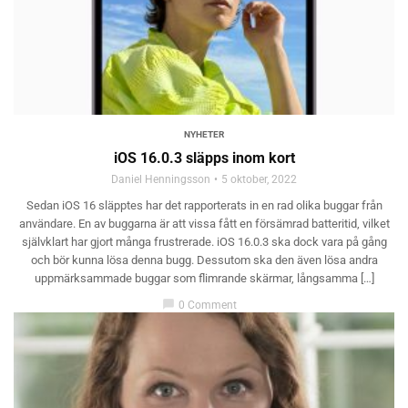
NYHETER
iOS 16.0.3 släpps inom kort
Daniel Henningsson
5 oktober, 2022
Sedan iOS 16 släpptes har det rapporterats in en rad olika buggar från
användare. En av buggarna är att vissa fått en försämrad batteritid, vilket
självklart har gjort många frustrerade. iOS 16.0.3 ska dock vara på gång
och bör kunna lösa denna bugg. Dessutom ska den även lösa andra
uppmärksammade buggar som flimrande skärmar, långsamma […]
chat_bubble
0 Comment