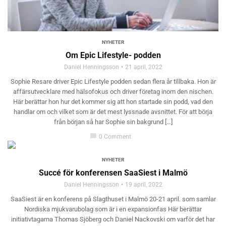
NYHETER
Om Epic Lifestyle- podden
Daniel Henningsson
21 april, 2022
Sophie Resare driver Epic Lifestyle podden sedan flera år tillbaka. Hon är
affärsutvecklare med hälsofokus och driver företag inom den nischen.
Här berättar hon hur det kommer sig att hon startade sin podd, vad den
handlar om och vilket som är det mest lyssnade avsnittet. För att börja
från början så har Sophie sin bakgrund […]
chat_bubble
0 Comment
NYHETER
Succé för konferensen SaaSiest i Malmö
Daniel Henningsson
19 april, 2022
SaaSiest är en konferens på Slagthuset i Malmö 20-21 april. som samlar
Nordiska mjukvarubolag som är i en expansionfas Här berättar
initiativtagarna Thomas Sjöberg och Daniel Nackovski om varför det har