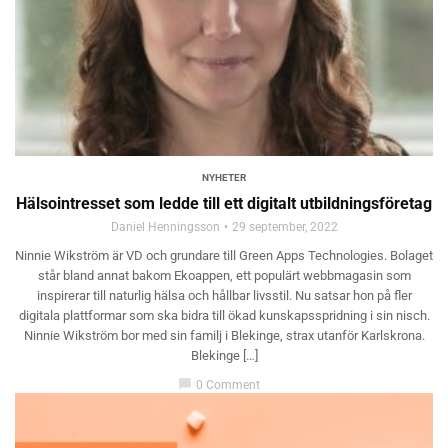
NYHETER
Hälsointresset som ledde till ett digitalt utbildningsföretag
Daniel Henningsson
29 september, 2022
Ninnie Wikström är VD och grundare till Green Apps Technologies. Bolaget
står bland annat bakom Ekoappen, ett populärt webbmagasin som
inspirerar till naturlig hälsa och hållbar livsstil. Nu satsar hon på fler
digitala plattformar som ska bidra till ökad kunskapsspridning i sin nisch.
Ninnie Wikström bor med sin familj i Blekinge, strax utanför Karlskrona.
Blekinge […]
chat_bubble
0 Comment