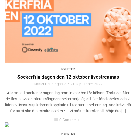
NYHETER
Sockerfria dagen den 12 oktober livestreamas
Daniel Henningsson
21 september, 2022
Alla vet att socker är någonting som inte är bra för hälsan. Trots det äter
de flesta av oss stora mängder socker varje år, allt fler får diabetes och vi
lider av livsstilssjukdomar kopplade till för stort sockerintag. Vad krävs då
för att vi ska äta mindre socker? – Vi måste framför allt börja äta […]
chat_bubble
0 Comment
NYHETER