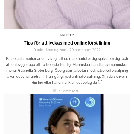
NYHETER
Tips för att lyckas med onlineförsäljning
Daniel Henningsson
29 november, 2022
På sociala medier är det viktigt att du marknadsför dig själv som dig, och
att du bygger upp ett förtroende för dig. Människor handlar av människor,
menar Gabriella Grotenberg- Öberg som arbetar med nätverksförsäljning
även coachar andra till framgång med onlineförsäljning. Om du skriver i
din bio eller har en länk till det bolag du […]
chat_bubble
2 Comments