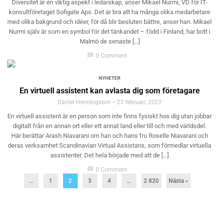
Diversitet är en viktig aspekt i ledarskap, anser Mikael Nurmi, VD för IT-
konsultföretaget Sofigate Aps. Det är bra att ha många olika medarbetare
med olika bakgrund och idéer, för då blir besluten bättre, anser han. Mikael
Nurmi själv är som en symbol för det tänkandet – född i Finland, har bott i
Malmö de senaste […]
chat_bubble
0 Comment
NYHETER
En virtuell assistent kan avlasta dig som företagare
Daniel Henningsson
23 februari, 2022
En virtuell assistent är en person som inte finns fysiskt hos dig utan jobbar
digitalt från en annan ort eller ett annat land eller till och med världsdel.
Här berättar Arash Niavarani om han och hans fru Roselle Niavarani och
deras verksamhet Scandinavian Virtual Assistans, som förmedlar virtuella
assistenter. Det hela började med att de […]
chat_bubble
0 Comment
...
1
2
3
4
…
2 820
Nästa »