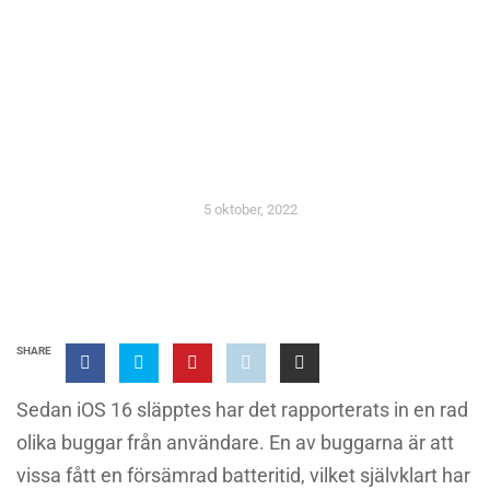
NYHETER
iOS 16.0.3 släpps inom kort
5 oktober, 2022
SHARE
Sedan iOS 16 släpptes har det rapporterats in en rad
olika buggar från användare. En av buggarna är att
vissa fått en försämrad batteritid, vilket självklart har