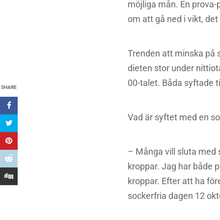
möjliga mån. En prova-på
om att gå ned i vikt, de
Trenden att minska på s
dieten stor under nitti
00-talet. Båda syftade 
SHARE
Vad är syftet med en so
– Många vill sluta med s
kroppar. Jag har både pe
kroppar. Efter att ha för
sockerfria dagen 12 ok