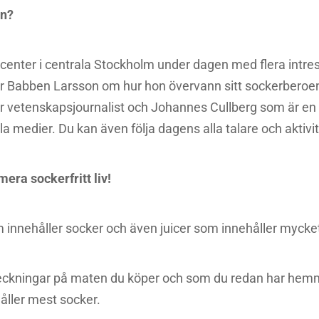
en?
picenter i centrala Stockholm under dagen med flera intre
ar Babben Larsson om hur hon övervann sitt sockerbero
r vetenskapsjournalist och Johannes Cullberg som är en 
ala medier. Du kan även följa dagens alla talare och aktivi
 mera sockerfritt liv!
om innehåller socker och även juicer som innehåller mycke
rteckningar på maten du köper och som du redan har hem
ller mest socker.