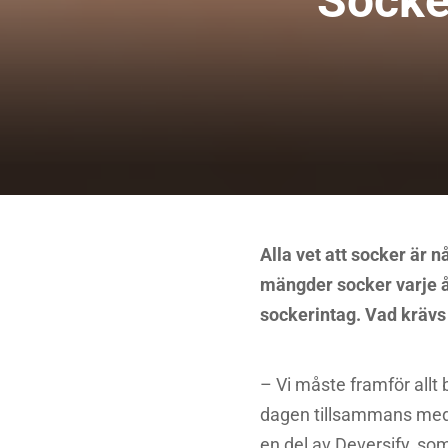
Socke
Alla vet att socker är n
mängder socker varje år,
sockerintag. Vad krävs 
– Vi måste framför allt 
dagen tillsammans med 
en del av Deversify, s