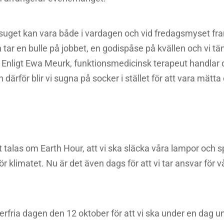
ötsuget kan vara både i vardagen och vid fredagsmyset fram
h tar en bulle på jobbet, en godispåse på kvällen och vi 
 Enligt Ewa Meurk, funktionsmedicinsk terapeut handlar de
h därför blir vi sugna på socker i stället för att vara mätt
rt talas om Earth Hour, att vi ska släcka våra lampor och 
för klimatet. Nu är det även dags för att vi tar ansvar för 
erfria dagen den 12 oktober för att vi ska under en dag un