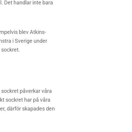
l. Det handlar inte bara
mpelvis blev Atkins-
mstra i Sverige under
 sockret.
r sockret påverkar våra
ekt sockret har på våra
fler, därför skapades den