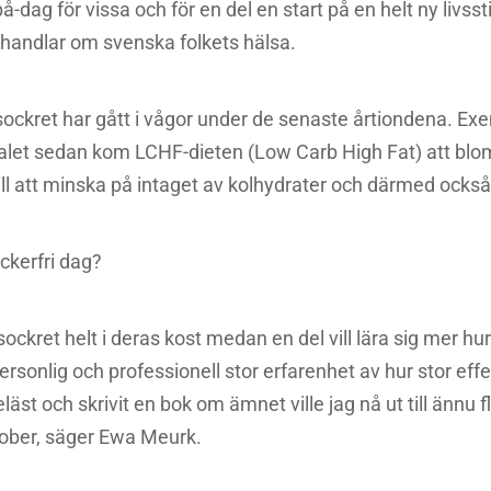
-dag för vissa och för en del en start på en helt ny livssti
t handlar om svenska folkets hälsa.
ockret har gått i vågor under de senaste årtiondena. Exe
otalet sedan kom LCHF-dieten (Low Carb High Fat) att blo
till att minska på intaget av kolhydrater och därmed också
ckerfri dag?
ockret helt i deras kost medan en del vill lära sig mer hu
rsonlig och professionell stor erfarenhet av hur stor eff
eläst och skrivit en bok om ämnet ville jag nå ut till ännu 
tober, säger Ewa Meurk.