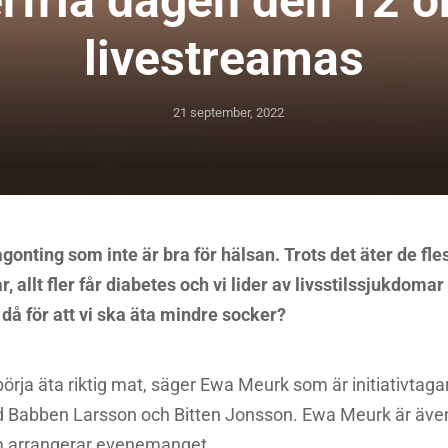
rfria dagen den 12 o
livestreamas
21 september, 2022
ågonting som inte är bra för hälsan. Trots det äter de fle
 allt fler får diabetes och vi lider av livsstilssjukdomar 
då för att vi ska äta mindre socker?
börja äta riktig mat, säger Ewa Meurk som är initiativtagar
Babben Larsson och Bitten Jonsson. Ewa Meurk är även g
om arrangerar evenemanget.