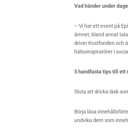
Vad händer under dag
– Vi har ett event på E
ämnet, bland annat tal
driver Kostfonden och ä
hälsoinspiratörer i soci
5 handfasta tips till ett
Sluta att dricka läsk s
Börja läsa innehållsfö
undvika dem som innehå