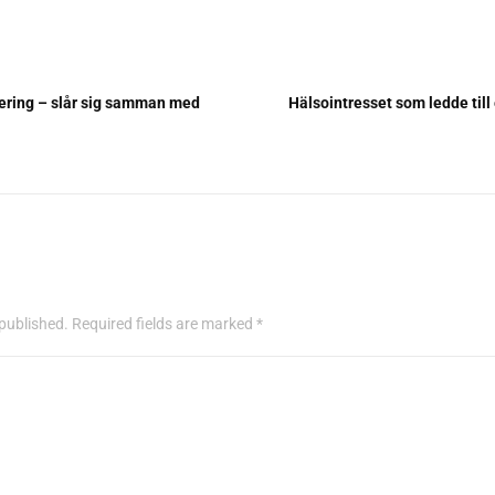
tering – slår sig samman med
Hälsointresset som ledde till 
 published. Required fields are marked *