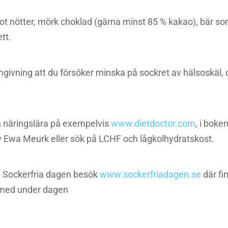
mot nötter, mörk choklad (gärna minst 85 % kakao), bär so
tt.
omgivning att du försöker minska på sockret av hälsoskäl,
.
 näringslära på exempelvis
www.dietdoctor.com
, i boke
v Ewa Meurk eller sök på LCHF och lågkolhydratskost.
n Sockerfria dagen besök
www.sockerfriadagen.se
där fi
r med under dagen