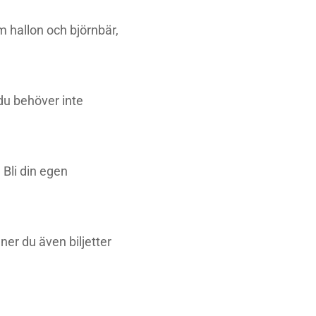
m hallon och björnbär,
 du behöver inte
n Bli din egen
nner du även biljetter