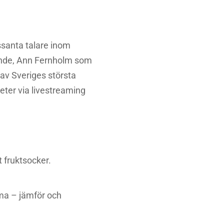
ssanta talare inom
ende, Ann Fernholm som
av Sveriges största
teter via livestreaming
t fruktsocker.
ma – jämför och