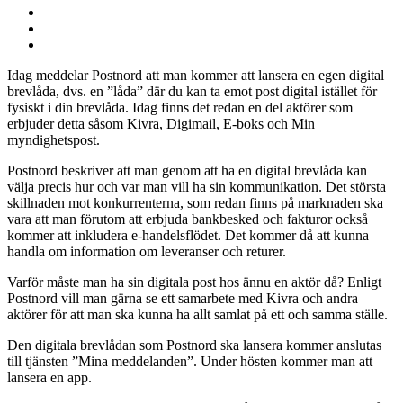
Idag meddelar Postnord att man kommer att lansera en egen digital
brevlåda, dvs. en ”låda” där du kan ta emot post digital istället för
fysiskt i din brevlåda. Idag finns det redan en del aktörer som
erbjuder detta såsom Kivra, Digimail, E-boks och Min
myndighetspost.
Postnord beskriver att man genom att ha en digital brevlåda kan
välja precis hur och var man vill ha sin kommunikation. Det största
skillnaden mot konkurrenterna, som redan finns på marknaden ska
vara att man förutom att erbjuda bankbesked och fakturor också
kommer att inkludera e-handelsflödet. Det kommer då att kunna
handla om information om leveranser och returer.
Varför måste man ha sin digitala post hos ännu en aktör då? Enligt
Postnord vill man gärna se ett samarbete med Kivra och andra
aktörer för att man ska kunna ha allt samlat på ett och samma ställe.
Den digitala brevlådan som Postnord ska lansera kommer anslutas
till tjänsten ”Mina meddelanden”. Under hösten kommer man att
lansera en app.