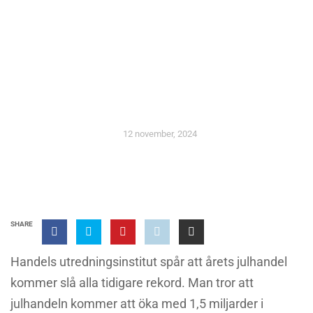
NYHETER
Julhandeln väntas slå rekord
på nytt
12 november, 2024
SHARE
Handels utredningsinstitut spår att årets julhandel
kommer slå alla tidigare rekord. Man tror att
julhandeln kommer att öka med 1,5 miljarder i