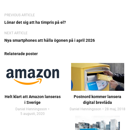
PREVIOUS ARTICLE
Lönar det sig att ha timpris på el?
NEXT ARTICLE
Nya smartphones att hålla ögonen på i april 2026
Relaterade poster
Helt klart att Amazon lanseras
Postnord kommer lansera
i Sverige
digital brevlåda
Daniel Henningsson
Daniel Henningsson
28 maj, 2018
5 augusti, 2020