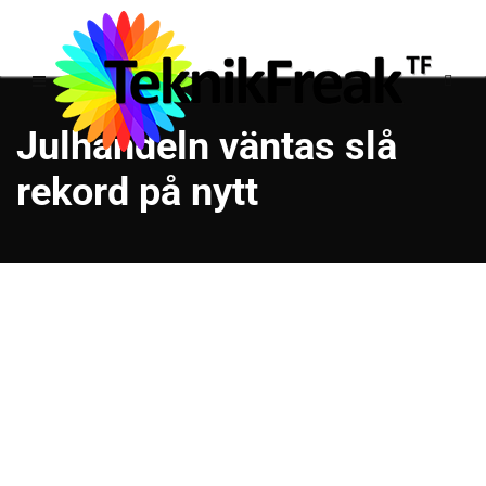
Julhandeln väntas slå
rekord på nytt