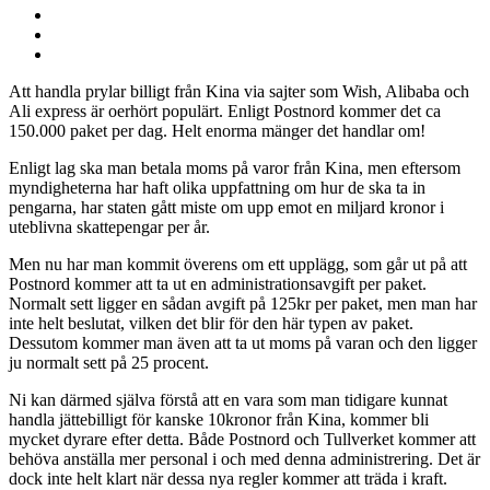
Att handla prylar billigt från Kina via sajter som Wish, Alibaba och
Ali express är oerhört populärt. Enligt Postnord kommer det ca
150.000 paket per dag. Helt enorma mänger det handlar om!
Enligt lag ska man betala moms på varor från Kina, men eftersom
myndigheterna har haft olika uppfattning om hur de ska ta in
pengarna, har staten gått miste om upp emot en miljard kronor i
uteblivna skattepengar per år.
Men nu har man kommit överens om ett upplägg, som går ut på att
Postnord kommer att ta ut en administrationsavgift per paket.
Normalt sett ligger en sådan avgift på 125kr per paket, men man har
inte helt beslutat, vilken det blir för den här typen av paket.
Dessutom kommer man även att ta ut moms på varan och den ligger
ju normalt sett på 25 procent.
Ni kan därmed själva förstå att en vara som man tidigare kunnat
handla jättebilligt för kanske 10kronor från Kina, kommer bli
mycket dyrare efter detta. Både Postnord och Tullverket kommer att
behöva anställa mer personal i och med denna administrering. Det är
dock inte helt klart när dessa nya regler kommer att träda i kraft.