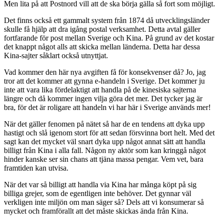
Men lita på att Postnord vill att de ska börja gälla så fort som möjligt.
Det finns också ett gammalt system från 1874 då utvecklingsländer
skulle få hjälp att dra igång postal verksamhet. Detta avtal gäller
fortfarande för post mellan Sverige och Kina. På grund av det kostar
det knappt något alls att skicka mellan länderna. Detta har dessa
Kina-sajter såklart också utnyttjat.
Vad kommer den här nya avgiften få för konsekvenser då? Jo, jag
tror att det kommer att gynna e-handeln i Sverige. Det kommer ju
inte att vara lika fördelaktigt att handla på de kinesiska sajterna
längre och då kommer ingen vilja göra det mer. Det tycker jag är
bra, för det är roligare att handeln vi har här i Sverige används mer!
När det gäller fenomen på nätet så har de en tendens att dyka upp
hastigt och slå igenom stort för att sedan försvinna bort helt. Med det
sagt kan det mycket väl snart dyka upp något annat sätt att handla
billigt från Kina i alla fall. Någon ny aktör som kan kringgå något
hinder kanske ser sin chans att tjäna massa pengar. Vem vet, bara
framtiden kan utvisa.
När det var så billigt att handla via Kina har många köpt på sig
billiga grejer, som de egentligen inte behöver. Det gynnar väl
verkligen inte miljön om man säger så? Dels att vi konsumerar så
mycket och framförallt att det måste skickas ända från Kina.