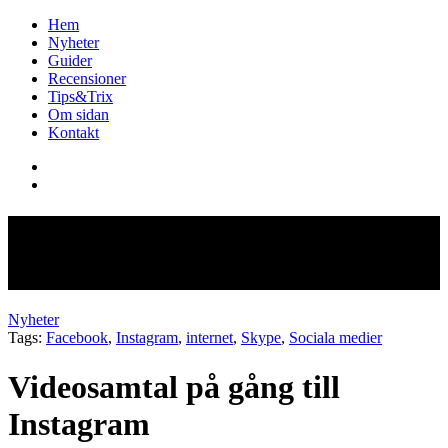
Hem
Nyheter
Guider
Recensioner
Tips&Trix
Om sidan
Kontakt
Videosamtal på gång till
Instagram
Nyheter
Tags:
Facebook
,
Instagram
,
internet
,
Skype
,
Sociala medier
Videosamtal på gång till
Instagram