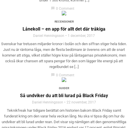
under 1 500 kronor, kommer […]
chat_bubble
0 Comment
RECENSIONER
Lånekoll – en app för allt det där tråkiga
Daniel Henningsson
1 december, 2017
Svenskar har tretusen miljarder kronor i bolån och den siffran stiger hela tiden.
Just nu är räntorna låga, men de flesta bedömare är överens om att de snart
kommer att stiga, vilket ställer högre krav på låntagarnas privatekonomi, men
också ökar chansen att spara pengar för den som lägger lite energi på att
regelbundet se […]
chat_bubble
0 Comment
GUIDER
Så undviker du att bli lurad på Black Friday
Daniel Henningsson
22 november, 2017
Teknikfreak har tidigare berättat om historien bakom Black Friday samt
funderat kring om den varar hela veckan lång. Nu ska vi tipsa dig om hur du
undviker att bli lurad under rean. Det visar sig nämligen att den genomsnittliga
prissänkningen under Black Friday 2016 endast var 17 procent, enligt Prisjakt.