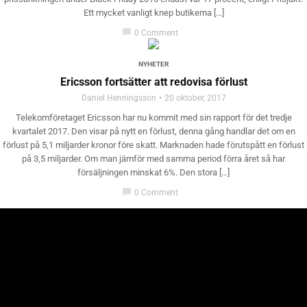
Ett mycket vanligt knep butikerna […]
chat_bubble
0 Comment
NYHETER
Ericsson fortsätter att redovisa förlust
Daniel Henningsson
20 oktober, 2017
Telekomföretaget Ericsson har nu kommit med sin rapport för det tredje
kvartalet 2017. Den visar på nytt en förlust, denna gång handlar det om en
förlust på 5,1 miljarder kronor före skatt. Marknaden hade förutspått en förlust
på 3,5 miljarder. Om man jämför med samma period förra året så har
försäljningen minskat 6%. Den stora […]
chat_bubble
0 Comment