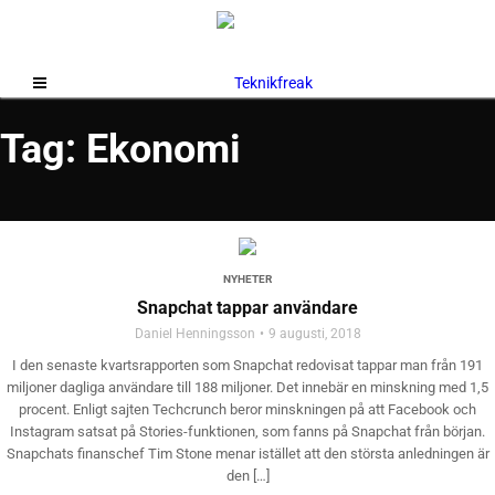
Tag: Ekonomi
NYHETER
Snapchat tappar användare
Daniel Henningsson
9 augusti, 2018
I den senaste kvartsrapporten som Snapchat redovisat tappar man från 191
miljoner dagliga användare till 188 miljoner. Det innebär en minskning med 1,5
procent. Enligt sajten Techcrunch beror minskningen på att Facebook och
Instagram satsat på Stories-funktionen, som fanns på Snapchat från början.
Snapchats finanschef Tim Stone menar istället att den största anledningen är
den […]