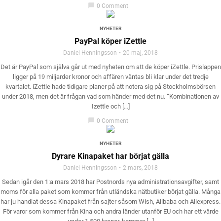
chat_bubble
0 Comment
NYHETER
PayPal köper iZettle
Daniel Henningsson
20 maj, 2018
Det är PayPal som själva går ut med nyheten om att de köper iZettle. Prislappen
ligger på 19 miljarder kronor och affären väntas bli klar under det tredje
kvartalet. iZettle hade tidigare planer på att notera sig på Stockholmsbörsen
under 2018, men det är frågan vad som händer med det nu. ”Kombinationen av
Izettle och […]
chat_bubble
0 Comment
NYHETER
Dyrare Kinapaket har börjat gälla
Daniel Henningsson
2 mars, 2018
Sedan igår den 1:a mars 2018 har Postnords nya administrationsavgifter, samt
moms för alla paket som kommer från utländska nätbutiker börjat gälla. Många
har ju handlat dessa Kinapaket från sajter såsom Wish, Alibaba och Aliexpress.
För varor som kommer från Kina och andra länder utanför EU och har ett värde