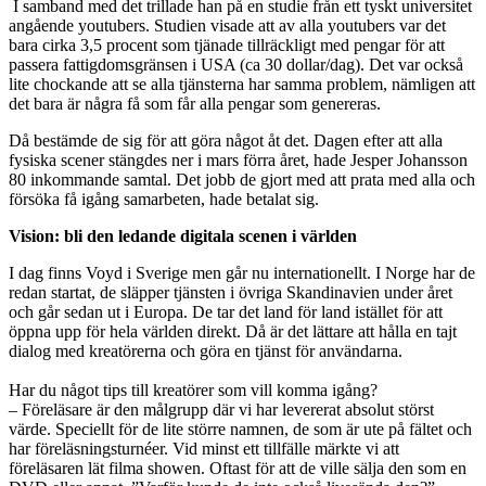
I samband med det trillade han på en studie från ett tyskt universitet
angående youtubers. Studien visade att av alla youtubers var det
bara cirka 3,5 procent som tjänade tillräckligt med pengar för att
passera fattigdomsgränsen i USA (ca 30 dollar/dag). Det var också
lite chockande att se alla tjänsterna har samma problem, nämligen att
det bara är några få som får alla pengar som genereras.
Då bestämde de sig för att göra något åt det. Dagen efter att alla
fysiska scener stängdes ner i mars förra året, hade Jesper Johansson
80 inkommande samtal. Det jobb de gjort med att prata med alla och
försöka få igång samarbeten, hade betalat sig.
Vision: bli den ledande digitala scenen i världen
I dag finns Voyd i Sverige men går nu internationellt. I Norge har de
redan startat, de släpper tjänsten i övriga Skandinavien under året
och går sedan ut i Europa. De tar det land för land istället för att
öppna upp för hela världen direkt. Då är det lättare att hålla en tajt
dialog med kreatörerna och göra en tjänst för användarna.
Har du något tips till kreatörer som vill komma igång?
– Föreläsare är den målgrupp där vi har levererat absolut störst
värde. Speciellt för de lite större namnen, de som är ute på fältet och
har föreläsningsturnéer. Vid minst ett tillfälle märkte vi att
föreläsaren lät filma showen. Oftast för att de ville sälja den som en