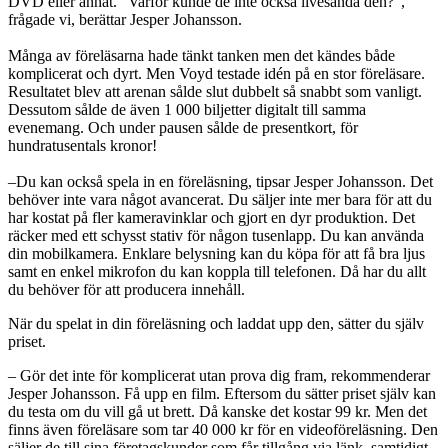
DVD eller annat. ”Varför kunde de inte också livesända den?”,
frågade vi, berättar Jesper Johansson.
Många av föreläsarna hade tänkt tanken men det kändes både
komplicerat och dyrt. Men Voyd testade idén på en stor föreläsare.
Resultatet blev att arenan sålde slut dubbelt så snabbt som vanligt.
Dessutom sålde de även 1 000 biljetter digitalt till samma
evenemang. Och under pausen sålde de presentkort, för
hundratusentals kronor!
–Du kan också spela in en föreläsning, tipsar Jesper Johansson. Det
behöver inte vara något avancerat. Du säljer inte mer bara för att du
har kostat på fler kameravinklar och gjort en dyr produktion. Det
räcker med ett schysst stativ för någon tusenlapp. Du kan använda
din mobilkamera. Enklare belysning kan du köpa för att få bra ljus
samt en enkel mikrofon du kan koppla till telefonen. Då har du allt
du behöver för att producera innehåll.
När du spelat in din föreläsning och laddat upp den, sätter du själv
priset.
– Gör det inte för komplicerat utan prova dig fram, rekommenderar
Jesper Johansson. Få upp en film. Eftersom du sätter priset själv kan
du testa om du vill gå ut brett. Då kanske det kostar 99 kr. Men det
finns även föreläsare som tar 40 000 kr för en videoföreläsning. Den
säljer de till sina företagskunder som får tillgång via länk, samtidigt