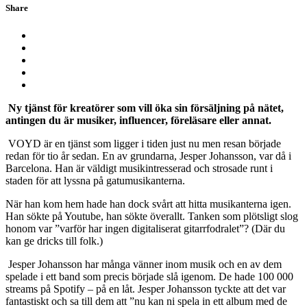
Share
Ny tjänst för kreatörer som vill öka sin försäljning på nätet,
antingen du är musiker, influencer, föreläsare eller annat.
VOYD är en tjänst som ligger i tiden just nu men resan började
redan för tio år sedan. En av grundarna, Jesper Johansson, var då i
Barcelona. Han är väldigt musikintresserad och strosade runt i
staden för att lyssna på gatumusikanterna.
När han kom hem hade han dock svårt att hitta musikanterna igen.
Han sökte på Youtube, han sökte överallt. Tanken som plötsligt slog
honom var ”varför har ingen digitaliserat gitarrfodralet”? (Där du
kan ge dricks till folk.)
Jesper Johansson har många vänner inom musik och en av dem
spelade i ett band som precis började slå igenom. De hade 100 000
streams på Spotify – på en låt. Jesper Johansson tyckte att det var
fantastiskt och sa till dem att ”nu kan ni spela in ett album med de