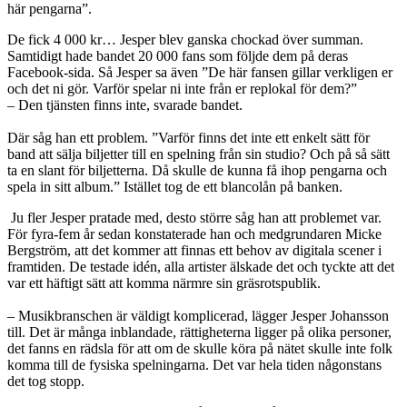
här pengarna”.
De fick 4 000 kr… Jesper blev ganska chockad över summan.
Samtidigt hade bandet 20 000 fans som följde dem på deras
Facebook-sida. Så Jesper sa även ”De här fansen gillar verkligen er
och det ni gör. Varför spelar ni inte från er replokal för dem?”
– Den tjänsten finns inte, svarade bandet.
Där såg han ett problem. ”Varför finns det inte ett enkelt sätt för
band att sälja biljetter till en spelning från sin studio? Och på så sätt
ta en slant för biljetterna. Då skulle de kunna få ihop pengarna och
spela in sitt album.” Istället tog de ett blancolån på banken.
Ju fler Jesper pratade med, desto större såg han att problemet var.
För fyra-fem år sedan konstaterade han och medgrundaren Micke
Bergström, att det kommer att finnas ett behov av digitala scener i
framtiden. De testade idén, alla artister älskade det och tyckte att det
var ett häftigt sätt att komma närmre sin gräsrotspublik.
– Musikbranschen är väldigt komplicerad, lägger Jesper Johansson
till. Det är många inblandade, rättigheterna ligger på olika personer,
det fanns en rädsla för att om de skulle köra på nätet skulle inte folk
komma till de fysiska spelningarna. Det var hela tiden någonstans
det tog stopp.