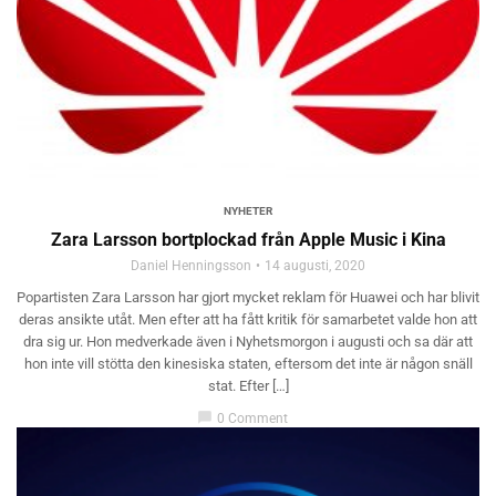
NYHETER
Zara Larsson bortplockad från Apple Music i Kina
Daniel Henningsson
14 augusti, 2020
Popartisten Zara Larsson har gjort mycket reklam för Huawei och har blivit
deras ansikte utåt. Men efter att ha fått kritik för samarbetet valde hon att
dra sig ur. Hon medverkade även i Nyhetsmorgon i augusti och sa där att
hon inte vill stötta den kinesiska staten, eftersom det inte är någon snäll
stat. Efter […]
chat_bubble
0 Comment