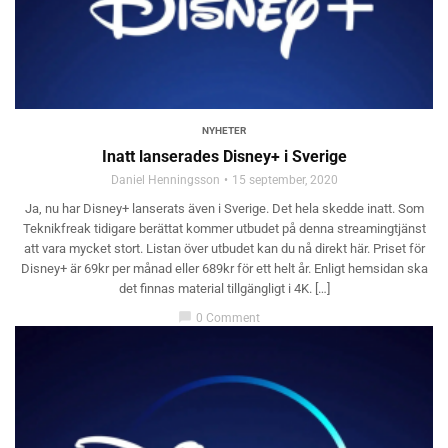
NYHETER
Inatt lanserades Disney+ i Sverige
Daniel Henningsson
15 september, 2020
Ja, nu har Disney+ lanserats även i Sverige. Det hela skedde inatt. Som
Teknikfreak tidigare berättat kommer utbudet på denna streamingtjänst
att vara mycket stort. Listan över utbudet kan du nå direkt här. Priset för
Disney+ är 69kr per månad eller 689kr för ett helt år. Enligt hemsidan ska
det finnas material tillgängligt i 4K. […]
chat_bubble
0 Comment