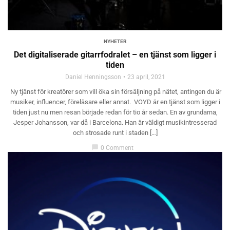
NYHETER
Det digitaliserade gitarrfodralet – en tjänst som ligger i
tiden
Daniel Henningsson
23 april, 2021
Ny tjänst för kreatörer som vill öka sin försäljning på nätet, antingen du är
musiker, influencer, föreläsare eller annat. VOYD är en tjänst som ligger i
tiden just nu men resan började redan för tio år sedan. En av grundarna,
Jesper Johansson, var då i Barcelona. Han är väldigt musikintresserad
och strosade runt i staden […]
chat_bubble
0 Comment