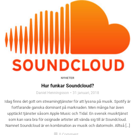
NYHETER
Hur funkar Soundcloud?
Daniel Henningsson
31 januari, 2018
Idag finns det gott om streamingtjänster för att lyssna på musik. Spotify är
fortfarande ganska dominant på marknaden. Men många har även
upptäckt tjänster såsom Apple Music och Tidal. En svensk musiktjänst
som kan vara bra för osignade artister att vända sig till är Soundcloud.
Namnet Soundcloud är en kombination av musik och datormoln. Alltså […]
chat_bubble
0 Comment