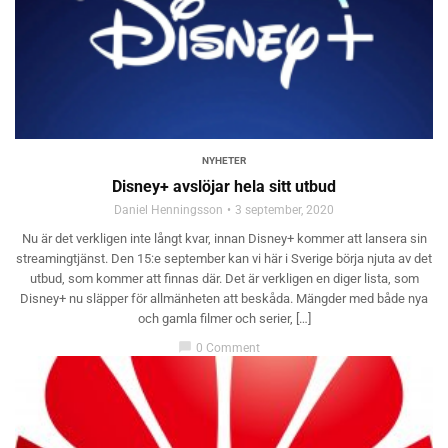
NYHETER
Disney+ avslöjar hela sitt utbud
Daniel Henningsson
3 september, 2020
Nu är det verkligen inte långt kvar, innan Disney+ kommer att lansera sin
streamingtjänst. Den 15:e september kan vi här i Sverige börja njuta av det
utbud, som kommer att finnas där. Det är verkligen en diger lista, som
Disney+ nu släpper för allmänheten att beskåda. Mängder med både nya
och gamla filmer och serier, […]
chat_bubble
0 Comment