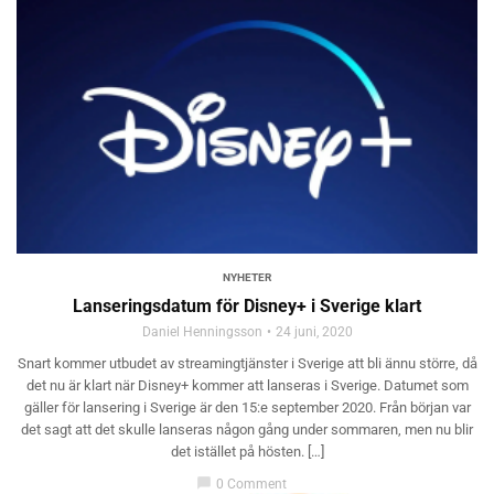
NYHETER
Lanseringsdatum för Disney+ i Sverige klart
Daniel Henningsson
24 juni, 2020
Snart kommer utbudet av streamingtjänster i Sverige att bli ännu större, då
det nu är klart när Disney+ kommer att lanseras i Sverige. Datumet som
gäller för lansering i Sverige är den 15:e september 2020. Från början var
det sagt att det skulle lanseras någon gång under sommaren, men nu blir
det istället på hösten. […]
chat_bubble
0 Comment