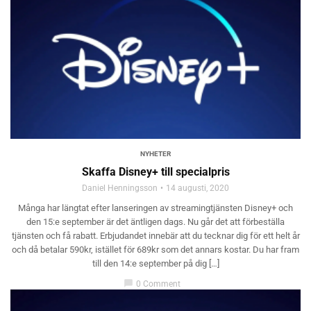
NYHETER
Skaffa Disney+ till specialpris
Daniel Henningsson
14 augusti, 2020
Många har längtat efter lanseringen av streamingtjänsten Disney+ och
den 15:e september är det äntligen dags. Nu går det att förbeställa
tjänsten och få rabatt. Erbjudandet innebär att du tecknar dig för ett helt år
och då betalar 590kr, istället för 689kr som det annars kostar. Du har fram
till den 14:e september på dig […]
chat_bubble
0 Comment