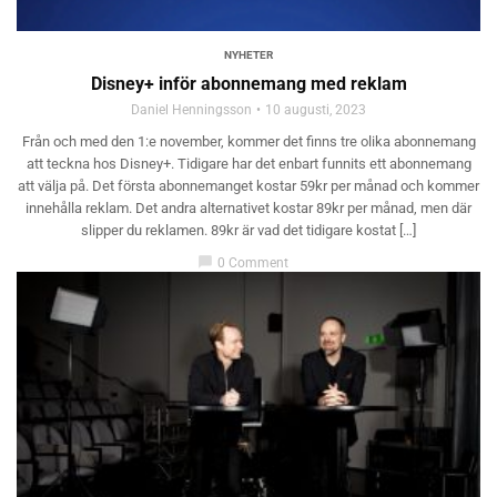
NYHETER
Disney+ inför abonnemang med reklam
Daniel Henningsson
10 augusti, 2023
Från och med den 1:e november, kommer det finns tre olika abonnemang
att teckna hos Disney+. Tidigare har det enbart funnits ett abonnemang
att välja på. Det första abonnemanget kostar 59kr per månad och kommer
innehålla reklam. Det andra alternativet kostar 89kr per månad, men där
slipper du reklamen. 89kr är vad det tidigare kostat […]
chat_bubble
0 Comment