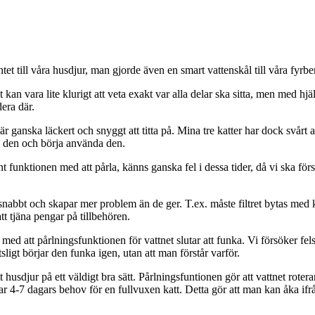
tet till våra husdjur, man gjorde även en smart vattenskål till våra fyrbe
kan vara lite klurigt att veta exakt var alla delar ska sitta, men med hj
dera där.
r ganska läckert och snyggt att titta på. Mina tre katter har dock svårt a
d den och börja använda den.
funktionen med att pårla, känns ganska fel i dessa tider, då vi ska försö
nabbt och skapar mer problem än de ger. T.ex. måste filtret bytas med k
tt tjäna pengar på tillbehören.
d att pårlningsfunktionen för vattnet slutar att funka. Vi försöker felsö
tsligt börjar den funka igen, utan att man förstår varför.
 husdjur på ett väldigt bra sätt. Pårlningsfuntionen gör att vattnet rotera
rar 4-7 dagars behov för en fullvuxen katt. Detta gör att man kan åka if