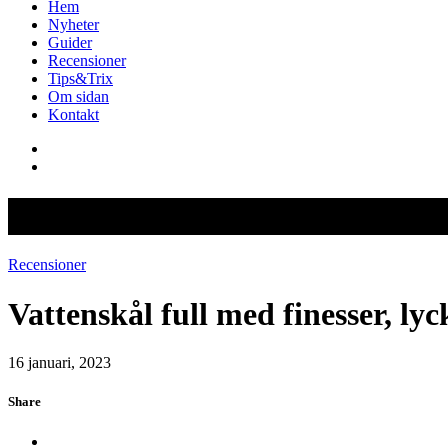
Hem
Nyheter
Guider
Recensioner
Tips&Trix
Om sidan
Kontakt
Vattenskål full med finesser, lyc
Recensioner
Vattenskål full med finesser, lyc
16 januari, 2023
Share