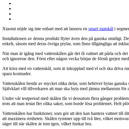
Xiaomi nöjde sig inte enbart med att lansera en
smart matskål
i segmen
Installationen av denna produkt flyter även den på ganska smidigt. Det 
enkelt, såsom med deras övriga prylar, som finns tillgängliga att inklu
När man är igång med vattenskålen går det få vattnet att pårla och det ä
och ignorerar den. Först efter någon vecka börjar de förstå grejen me
Att köra med en vattenskål, som är inkopplad med el och ska driva runt 
spara kostnader.
Vattenskålen består av mycket olika delar, som behöver bytas ganska s
Självklart vlll tillverkaren att man ska byta med jämna mellanrum för a
Under vår testperiod med skålen får vi dessutom flera gånger problem me
trots att man testat fler olika saker, som borde lösa problemet. Helt plö
Vattenskålen har funktioner, som gör att den kan hantera vattnet till ditt
att maximera renheten. Skålen rymmer upp till två liter, vilket motsva
säger till när skålen är tom igen, vilket funkar bra.