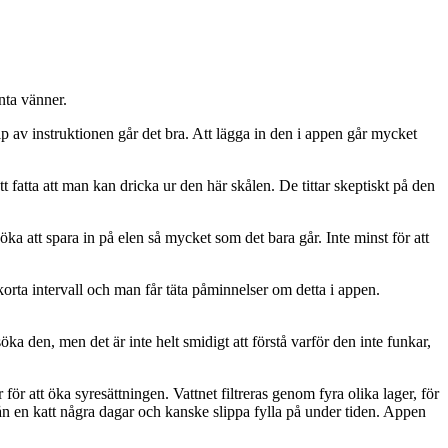
nta vänner.
älp av instruktionen går det bra. Att lägga in den i appen går mycket
tt fatta att man kan dricka ur den här skålen. De tittar skeptiskt på den
ka att spara in på elen så mycket som det bara går. Inte minst för att
orta intervall och man får täta påminnelser om detta i appen.
ka den, men det är inte helt smidigt att förstå varför den inte funkar,
r för att öka syresättningen. Vattnet filtreras genom fyra olika lager, för
rån en katt några dagar och kanske slippa fylla på under tiden. Appen