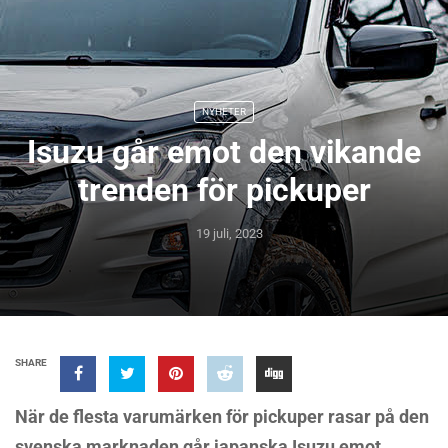
NYHETER
Isuzu går emot den vikande
trenden för pickuper
19 juli, 2023
SHARE
När de flesta varumärken för pickuper rasar på den
svenska marknaden går japanska Isuzu emot