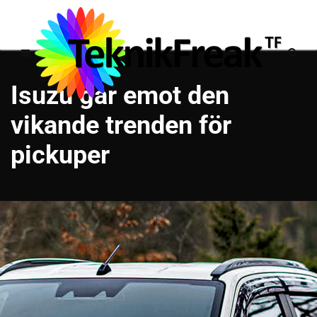
Isuzu går emot den
vikande trenden för
pickuper