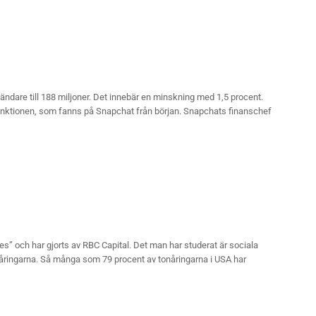
ndare till 188 miljoner. Det innebär en minskning med 1,5 procent.
unktionen, som fanns på Snapchat från början. Snapchats finanschef
ies” och har gjorts av RBC Capital. Det man har studerat är sociala
onåringarna. Så många som 79 procent av tonåringarna i USA har