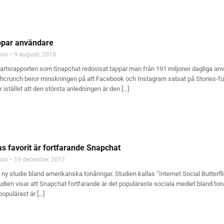
ppar användare
son
9 augusti, 2018
artsrapporten som Snapchat redovisat tappar man från 191 miljoner dagliga anvä
echcrunch beror minskningen på att Facebook och Instagram satsat på Stories-f
istället att den största anledningen är den […]
s favorit är fortfarande Snapchat
son
19 december, 2017
n ny studie bland amerikanska tonåringar. Studien kallas ”Internet Social Butterfl
udien visar att Snapchat fortfarande är det populäraste sociala mediet bland t
opulärast är […]