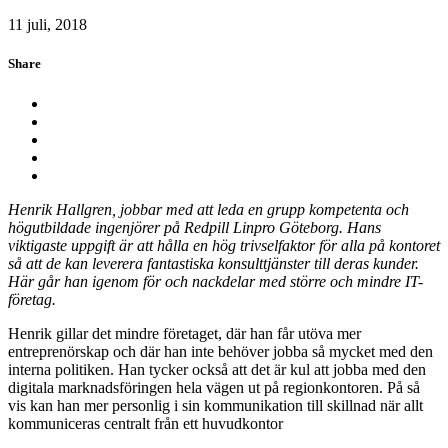
11 juli, 2018
Share
Henrik Hallgren, jobbar med att leda en grupp kompetenta och
högutbildade ingenjörer på Redpill Linpro Göteborg. Hans
viktigaste uppgift är att hålla en hög trivselfaktor för alla på kontoret
så att de kan leverera fantastiska konsulttjänster till deras kunder.
Här går han igenom för och nackdelar med större och mindre IT-
företag.
Henrik gillar det mindre företaget, där han får utöva mer
entreprenörskap och där han inte behöver jobba så mycket med den
interna politiken. Han tycker också att det är kul att jobba med den
digitala marknadsföringen hela vägen ut på regionkontoren. På så
vis kan han mer personlig i sin kommunikation till skillnad när allt
kommuniceras centralt från ett huvudkontor