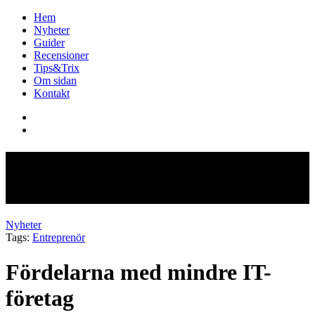
Hem
Nyheter
Guider
Recensioner
Tips&Trix
Om sidan
Kontakt
Fördelarna med mindre IT-
företag
Nyheter
Tags:
Entreprenör
Fördelarna med mindre IT-
företag