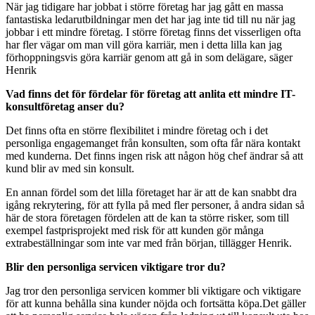
När jag tidigare har jobbat i större företag har jag gått en massa
fantastiska ledarutbildningar men det har jag inte tid till nu när jag
jobbar i ett mindre företag. I större företag finns det visserligen ofta
har fler vägar om man vill göra karriär, men i detta lilla kan jag
förhoppningsvis göra karriär genom att gå in som delägare, säger
Henrik
Vad finns det för fördelar för företag att anlita ett mindre IT-
konsultföretag anser du?
Det finns ofta en större flexibilitet i mindre företag och i det
personliga engagemanget från konsulten, som ofta får nära kontakt
med kunderna. Det finns ingen risk att någon hög chef ändrar så att
kund blir av med sin konsult.
En annan fördel som det lilla företaget har är att de kan snabbt dra
igång rekrytering, för att fylla på med fler personer, å andra sidan så
här de stora företagen fördelen att de kan ta större risker, som till
exempel fastprisprojekt med risk för att kunden gör många
extrabeställningar som inte var med från början, tillägger Henrik.
Blir den personliga servicen viktigare tror du?
Jag tror den personliga servicen kommer bli viktigare och viktigare
för att kunna behålla sina kunder nöjda och fortsätta köpa.Det gäller