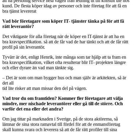
att ha personlig service hela vägen från ledning ut till konsult ute hos
kund. De flesta köper idag av personer och inte företag för att få en
bra tjänst levererat
Vad bör företagare som köper IT- tjänster tänka på för att få
rätt leverantör?
Det viktigaste för alla företag när de köper en IT-tjänst är att ha en
bra kravspecifikation. så att de får vad de har tänkt och att de får rätt
profil på sin leverantör.
Tyvärr är det, enligt Henrik, inte många som tar hjälp att ta fram en
bra kravspecifikation, vilket ofta resulterar blir IT- projekten längre
och eller dyrare än vad man tänkte sig.
– Det är som om man bygger hus och man själv är arkitekten, så är
det all
tid lite risker att man missar den del på vägen.
Vad tror du om framtiden? Kommer fler företagare att välja
mindre, mer nischade leverantörer eller gå till de större. Och
varför det ena eller det andra?
Om jag tittar på marknaden i Sverige, på de stora aktörerna, så
lämnar de sina stora ramavtal till fördel för att de enmansföretag
skall kunna svara och leverera så att de får rätt profiler till sina