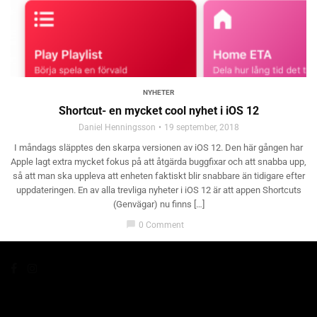
NYHETER
Shortcut- en mycket cool nyhet i iOS 12
Daniel Henningsson
19 september, 2018
I måndags släpptes den skarpa versionen av iOS 12. Den här gången har
Apple lagt extra mycket fokus på att åtgärda buggfixar och att snabba upp,
så att man ska uppleva att enheten faktiskt blir snabbare än tidigare efter
uppdateringen. En av alla trevliga nyheter i iOS 12 är att appen Shortcuts
(Genvägar) nu finns […]
chat_bubble
0 Comment