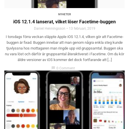
NYHETER
iOS 12.1.4 lanserat, vilket löser Facetime-buggen
Daniel Henningsson
13 februari, 2019
I torsdags förra veckan släppte Apple iOS 12.1.4, vilken gör att Facetime-
buggen är fixad. Buggen innebar att man genom några enkla steg kunde
tjuvlyssna hos mottagaren man ringde upp vid gruppsamtal. Buggen ska
nu vara löst och därför är gruppsamtal återaktiverat i Facetime. Om du kör
äldre versioner av iOS kommer det dock fortfarande att […]
chat_bubble
0 Comment