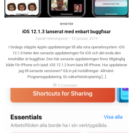
NYHETER
iOS 12.1.3 lanserat med enbart buggfixar
Daniel Henningsson
25 januari, 2019
I tisdags släppte Apple uppdateringar till alla sina operativsystem. iOS
12.1.3 heter den senaste uppdateringen för iOS och det enda den
innehåller är buggfixar. Den här senaste uppdateringen finns tillgänglig
både för iPhone och Ipad. iOS 12.1.2 kom bara till iPhone. Hur uppdaterar
jag till senaste versionen? Gå in på Inställningar- Allmänt-
Programuppdatering. En säkerhetskopiering […]
chat_bubble
0 Comment