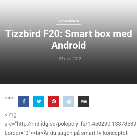
RECENSIONER
Tizzbird F20: Smart box med
Android
24 maj, 2012
SHARE
<img
src="http://m3.idg.se/polopoly_fs/1.450290.133785
border="0"><br>Är du sugen på smart-tv-konceptet