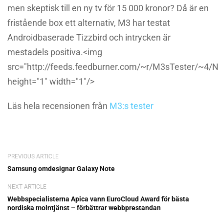
men skeptisk till en ny tv för 15 000 kronor? Då är en
fristående box ett alternativ, M3 har testat
Androidbaserade Tizzbird och intrycken är
mestadels positiva.<img
src="http://feeds.feedburner.com/~r/M3sTester/~4
height="1" width="1"/>
Läs hela recensionen från
M3:s tester
PREVIOUS ARTICLE
Samsung omdesignar Galaxy Note
NEXT ARTICLE
Webbspecialisterna Apica vann EuroCloud Award för bästa
nordiska molntjänst – förbättrar webbprestandan