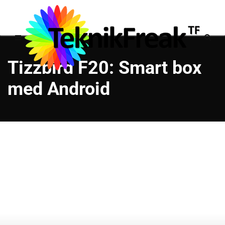
Tizzbird F20: Smart box
med Android