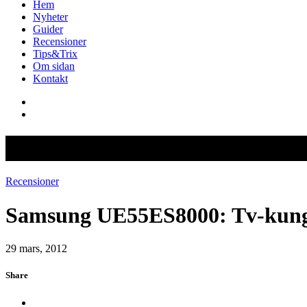
Hem
Nyheter
Guider
Recensioner
Tips&Trix
Om sidan
Kontakt
Samsung UE55ES8000: Tv-kung
Recensioner
Samsung UE55ES8000: Tv-kung
29 mars, 2012
Share