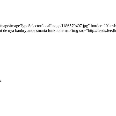
erImage/imageTypeSelector/localImage/1186579497.jpg" border="0"><b
tat de nya banbrytande smarta funktionerna.<img src="http://feeds.f
*