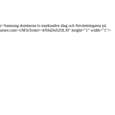
r>Samsung dominerar tv-marknaden idag och förväntningarna på
eedburner.com/~r/M3sTester/~4/9JaDnSZ0LJ0" height="1" width="1"/>