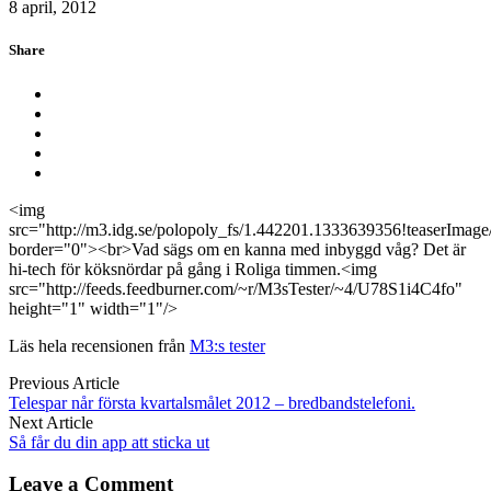
8 april, 2012
Share
<img
src="http://m3.idg.se/polopoly_fs/1.442201.1333639356!teaserImag
border="0"><br>Vad sägs om en kanna med inbyggd våg? Det är
hi-tech för köksnördar på gång i Roliga timmen.<img
src="http://feeds.feedburner.com/~r/M3sTester/~4/U78S1i4C4fo"
height="1" width="1"/>
Läs hela recensionen från
M3:s tester
Previous Article
Telespar når första kvartalsmålet 2012 – bredbandstelefoni.
Next Article
Så får du din app att sticka ut
Leave a Comment