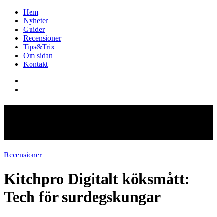
Hem
Nyheter
Guider
Recensioner
Tips&Trix
Om sidan
Kontakt
Kitchpro Digitalt köksmått:
Tech för surdegskungar
Recensioner
Kitchpro Digitalt köksmått:
Tech för surdegskungar