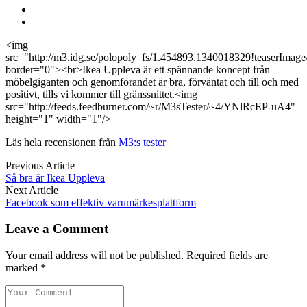
<img
src="http://m3.idg.se/polopoly_fs/1.454893.1340018329!teaserImag
border="0"><br>Ikea Uppleva är ett spännande koncept från
möbelgiganten och genomförandet är bra, förväntat och till och med
positivt, tills vi kommer till gränssnittet.<img
src="http://feeds.feedburner.com/~r/M3sTester/~4/YNlRcEP-uA4"
height="1" width="1"/>
Läs hela recensionen från
M3:s tester
Previous Article
Så bra är Ikea Uppleva
Next Article
Facebook som effektiv varumärkesplattform
Leave a Comment
Your email address will not be published. Required fields are
marked *