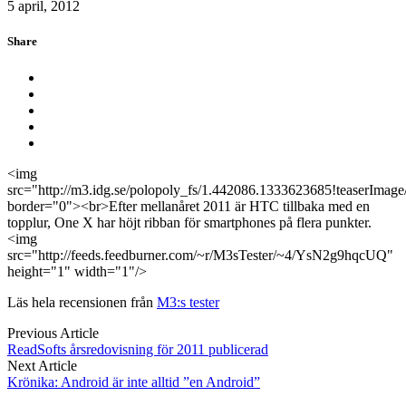
5 april, 2012
Share
<img
src="http://m3.idg.se/polopoly_fs/1.442086.1333623685!teaserImag
border="0"><br>Efter mellanåret 2011 är HTC tillbaka med en
topplur, One X har höjt ribban för smartphones på flera punkter.
<img
src="http://feeds.feedburner.com/~r/M3sTester/~4/YsN2g9hqcUQ"
height="1" width="1"/>
Läs hela recensionen från
M3:s tester
Previous Article
ReadSofts årsredovisning för 2011 publicerad
Next Article
Krönika: Android är inte alltid ”en Android”