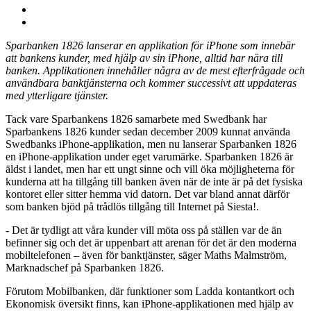
Sparbanken 1826 lanserar en applikation för iPhone som innebär
att bankens kunder, med hjälp av sin iPhone, alltid har nära till
banken. Applikationen innehåller några av de mest efterfrågade och
användbara banktjänsterna och kommer successivt att uppdateras
med ytterligare tjänster.
Tack vare Sparbankens 1826 samarbete med Swedbank har
Sparbankens 1826 kunder sedan december 2009 kunnat använda
Swedbanks iPhone-applikation, men nu lanserar Sparbanken 1826
en iPhone-applikation under eget varumärke. Sparbanken 1826 är
äldst i landet, men har ett ungt sinne och vill öka möjligheterna för
kunderna att ha tillgång till banken även när de inte är på det fysiska
kontoret eller sitter hemma vid datorn. Det var bland annat därför
som banken bjöd på trådlös tillgång till Internet på Siesta!.
- Det är tydligt att våra kunder vill möta oss på ställen var de än
befinner sig och det är uppenbart att arenan för det är den moderna
mobiltelefonen – även för banktjänster, säger Maths Malmström,
Marknadschef på Sparbanken 1826.
Förutom Mobilbanken, där funktioner som Ladda kontantkort och
Ekonomisk översikt finns, kan iPhone-applikationen med hjälp av