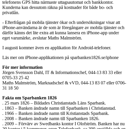
telefonens GPS hitta närmaste uttagsautomat och bankkontor.
Kunderna kan dessutom räkna på kostnader för både bo- och
privatlån.
- Efterfrågan på mobila tjänster ökar och undersökningar visar att
iPhone-användarna är de som är föregångare av mobila tjänster och
därför känns det lite extra att kunna lansera en iPhone-app under
eget varumärke, avslutar Maths Malmström.
I augusti kommer även en applikation för Android-telefoner.
Läs mer om iPhone-applikationen på sparbanken1826.se/iphone
För mer information
Jörgen Svensson Dahl, IT & Informationschef, 044-13 83 33 eller
0705-33 25 42
Maths Malmström, Marknadschef & vVD, 044-13 83 07 eller 0706-
31 18 50
Fakta om Sparbanken 1826
. 25 mars 1826 – Bildades Christianstads Läns Sparbank.
. 1863 – Banken ändrade namn till Sparbanken i Christianstad.
. 1966 – Banken ändrade namn till Kristianstads Sparbank.
. 2008 – Banken ändrade namn till Sparbanken 1826.
. 2009 – Förvärv av Swedbanks kontor I Olofström. Banken har nu
20 kontor i 5 kommuner, egen Telefonbank, ca 300 anställda och en