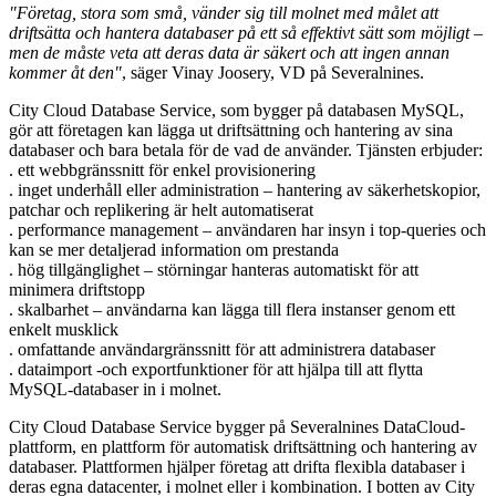
"Företag, stora som små, vänder sig till molnet med målet att
driftsätta och hantera databaser på ett så effektivt sätt som möjligt –
men de måste veta att deras data är säkert och att ingen annan
kommer åt den"
, säger Vinay Joosery, VD på Severalnines.
City Cloud Database Service, som bygger på databasen MySQL,
gör att företagen kan lägga ut driftsättning och hantering av sina
databaser och bara betala för de vad de använder. Tjänsten erbjuder:
. ett webbgränssnitt för enkel provisionering
. inget underhåll eller administration – hantering av säkerhetskopior,
patchar och replikering är helt automatiserat
. performance management – användaren har insyn i top-queries och
kan se mer detaljerad information om prestanda
. hög tillgänglighet – störningar hanteras automatiskt för att
minimera driftstopp
. skalbarhet – användarna kan lägga till flera instanser genom ett
enkelt musklick
. omfattande användargränssnitt för att administrera databaser
. dataimport -och exportfunktioner för att hjälpa till att flytta
MySQL-databaser in i molnet.
City Cloud Database Service bygger på Severalnines DataCloud-
plattform, en plattform för automatisk driftsättning och hantering av
databaser. Plattformen hjälper företag att drifta flexibla databaser i
deras egna datacenter, i molnet eller i kombination. I botten av City