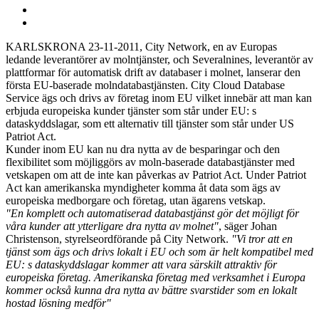
KARLSKRONA 23-11-2011, City Network, en av Europas
ledande leverantörer av molntjänster, och Severalnines, leverantör av
plattformar för automatisk drift av databaser i molnet, lanserar den
första EU-baserade molndatabastjänsten. City Cloud Database
Service ägs och drivs av företag inom EU vilket innebär att man kan
erbjuda europeiska kunder tjänster som står under EU: s
dataskyddslagar, som ett alternativ till tjänster som står under US
Patriot Act.
Kunder inom EU kan nu dra nytta av de besparingar och den
flexibilitet som möjliggörs av moln-baserade databastjänster med
vetskapen om att de inte kan påverkas av Patriot Act. Under Patriot
Act kan amerikanska myndigheter komma åt data som ägs av
europeiska medborgare och företag, utan ägarens vetskap.
"En komplett och automatiserad databastjänst gör det möjligt för
våra kunder att ytterligare dra nytta av molnet"
, säger Johan
Christenson, styrelseordförande på City Network.
"Vi tror att en
tjänst som ägs och drivs lokalt i EU och som är helt kompatibel med
EU: s dataskyddslagar kommer att vara särskilt attraktiv för
europeiska företag. Amerikanska företag med verksamhet i Europa
kommer också kunna dra nytta av bättre svarstider som en lokalt
hostad lösning medför"