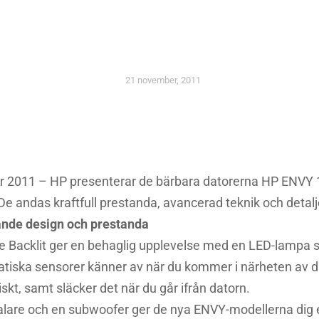
senterar nya ENVY-m
ed HP Wireless Aud
21 november, 2011
 2011 – HP presenterar de bärbara datorerna HP ENVY 
De andas kraftfull prestanda, avancerad teknik och detalj
nde design och prestanda
 Backlit ger en behaglig upplevelse med en LED-lampa s
atiska sensorer känner av när du kommer i närheten av d
kt, samt släcker det när du går ifrån datorn.
talare och en subwoofer ger de nya ENVY-modellerna dig 