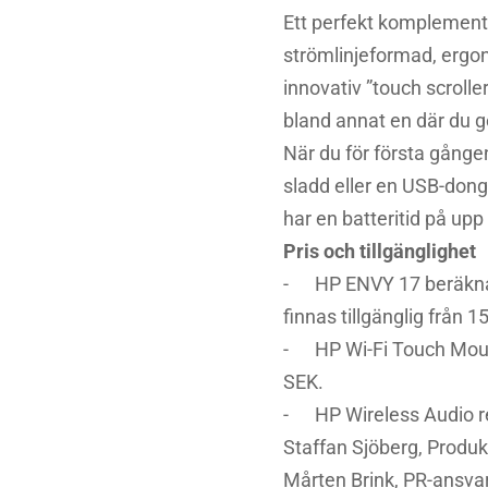
Ett perfekt komplement
strömlinjeformad, ergo
innovativ ”touch scrolle
bland annat en där du 
När du för första gånge
sladd eller en USB-donge
har en batteritid på up
Pris och tillgänglighet
- HP ENVY 17 beräknas 
finnas tillgänglig från
- HP Wi-Fi Touch Mouse 
SEK.
- HP Wireless Audio reci
Staffan Sjöberg, Produ
Mårten Brink, PR-ansvar