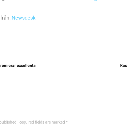
från:
Newsdesk
remierar excellenta
Kas
 published. Required fields are marked *