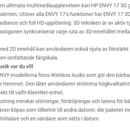
 den ulitmata multimediaupplevelsen kan HP ENVY 17 3D g
kärmen. Utöver alla ENVY 17’s funktioner har ENVY 17 
adiance och full HD-upplösning. 3D-tekniken är av aktiv 
lasögonen synkroniserar varje ruta av 3D-innehållet mel
d 2D innehåll kan användaren också njuta av förstärkt l
 en omfattande färgskala.
sik var du vill
NVY-modellerna finns Wireless Audio som gör den bärbara d
r hemmet. Den låter användaren strömma högkvalitativt ljud
ekt till valfri KleerNet-enhet.
tning minskar störningar, fördröjningar och latens för bäs
en köpas som tillbehör till andra datorer, där paketet in
l hötalare och en sändare som sätts i datorn