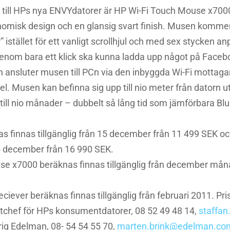
 till HPs nya ENVYdatorer är HP Wi-Fi Touch Mouse x70
nomisk design och en glansig svart finish. Musen komme
r” istället för ett vanligt scrollhjul och med sex stycken 
genom bara ett klick ska kunna ladda upp något på Faceb
n ansluter musen till PCn via den inbyggda Wi-Fi mottag
l. Musen kan befinna sig upp till nio meter från datorn u
p till nio månader – dubbelt så lång tid som jämförbara B
finnas tillgänglig från 15 december från 11 499 SEK o
 15 december från 16 990 SEK.
x7000 beräknas finnas tillgänglig från december månad 
ever beräknas finnas tillgänglig från februari 2011. Prise
ktchef för HPs konsumentdatorer, 08 52 49 48 14,
staffa
ig Edelman, 08- 54 54 55 70,
marten.brink@edelman.co