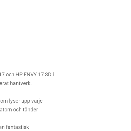
odeller
io
17 och HP ENVY 17 3D i
erat hantverk.
om lyser upp varje
atorn och tänder
en fantastisk