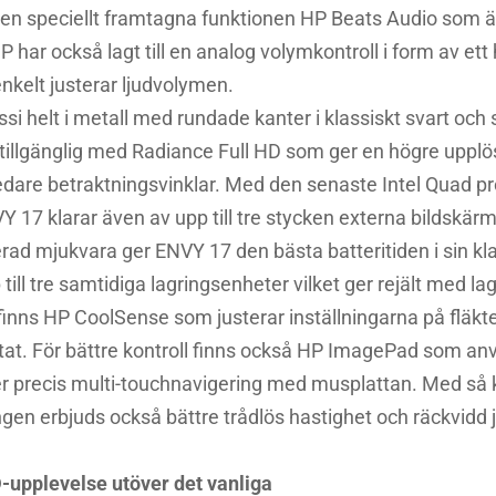
en speciellt framtagna funktionen HP Beats Audio som ä
 har också lagt till en analog volymkontroll i form av ett 
enkelt justerar ljudvolymen.
i helt i metall med rundade kanter i klassiskt svart och s
tillgänglig med Radiance Full HD som ger en högre upplö
redare betraktningsvinklar. Med den senaste Intel Quad pr
17 klarar även av upp till tre stycken externa bildskärm
d mjukvara ger ENVY 17 den bästa batteritiden i sin klas
till tre samtidiga lagringsenheter vilket ger rejält med 
finns HP CoolSense som justerar inställningarna på fläk
tat. För bättre kontroll finns också HP ImagePad som anv
r precis multi-touchnavigering med musplattan. Med så k
gen erbjuds också bättre trådlös hastighet och räckvidd
upplevelse utöver det vanliga