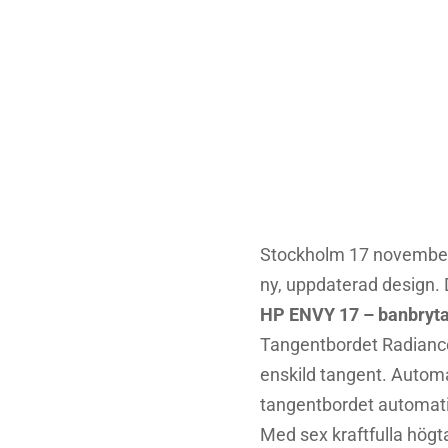
HP pre
m
Stockholm 17 november
ny, uppdaterad design. 
HP ENVY 17 – banbryta
Tangentbordet Radiance
enskild tangent. Autom
tangentbordet automatis
Med sex kraftfulla hög