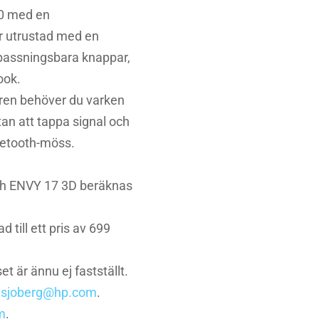
00 med en
r utrustad med en
anpassningsbara knappar,
ook.
aren behöver du varken
tan att tappa signal och
luetooth-möss.
ch ENVY 17 3D beräknas
till ett pris av 699
t är ännu ej fastställt.
n.sjoberg@hp.com
.
m
.