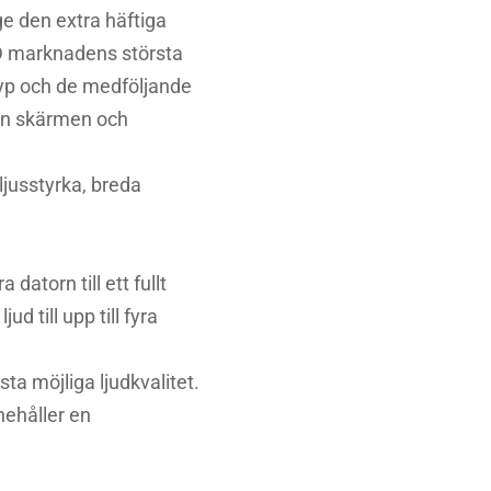
e den extra häftiga
3D marknadens största
typ och de medföljande
lan skärmen och
jusstyrka, breda
atorn till ett fullt
 till upp till fyra
ta möjliga ljudkvalitet.
nehåller en