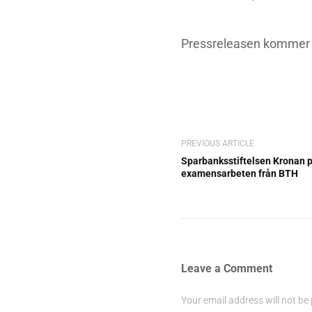
Pressreleasen kommer 
PREVIOUS ARTICLE
Sparbanksstiftelsen Kronan p
examensarbeten från BTH
Leave a Comment
Your email address will not be