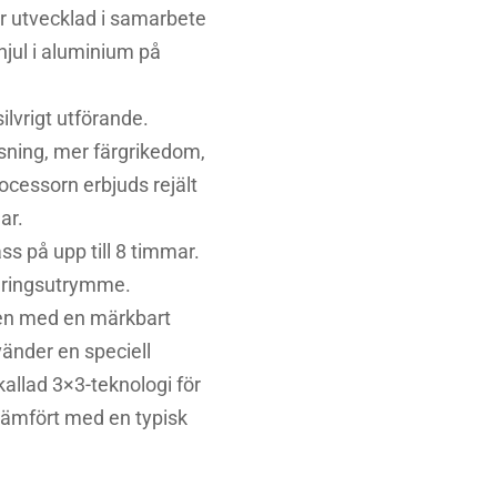
r utvecklad i samarbete
hjul i aluminium på
ilvrigt utförande.
sning, mer färgrikedom,
ocessorn erbjuds rejält
ar.
s på upp till 8 timmar.
lagringsutrymme.
ten med en märkbart
änder en speciell
allad 3×3-teknologi för
 jämfört med en typisk