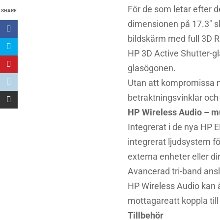
För de som letar efter
SHARE
dimensionen på 17.3″ s
bildskärm med full 3D R
HP 3D Active Shutter-g
glasögonen.
Utan att kompromissa me
betraktningsvinklar och
HP Wireless Audio – mu
Integrerat i de nya HP E
integrerat ljudsystem fö
externa enheter eller dir
Avancerad tri-band anslu
HP Wireless Audio kan äv
mottagareatt koppla til
Tillbehör