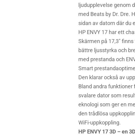
ljudupplevelse genom d
med Beats by Dr. Dre. HP
sidan av datorn där du 
HP ENVY 17 har ett chass
Skärmen på 17,3″ finns 
bättre ljusstyrka och b
med prestanda och ENVY 
Smart prestandaoptimera
Den klarar också av upp 
Bland andra funktioner 
svalare dator som resul
eknologi som ger en me
den trådlösa uppkopplin
WiFi-uppkoppling.
HP ENVY 17 3D – en 3D-