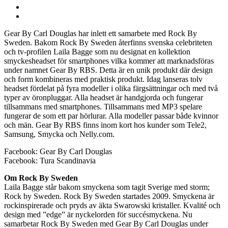
Gear By Carl Douglas har inlett ett samarbete med Rock By
Sweden. Bakom Rock By Sweden återfinns svenska celebriteten
och tv-profilen Laila Bagge som nu designat en kollektion
smyckesheadset för smartphones vilka kommer att marknadsföras
under namnet Gear By RBS. Detta är en unik produkt där design
och form kombineras med praktisk produkt. Idag lanseras tolv
headset fördelat på fyra modeller i olika färgsättningar och med två
typer av öronpluggar. Alla headset är handgjorda och fungerar
tillsammans med smartphones. Tillsammans med MP3 spelare
fungerar de som ett par hörlurar. Alla modeller passar både kvinnor
och män. Gear By RBS finns inom kort hos kunder som Tele2,
Samsung, Smycka och Nelly.com.
Facebook: Gear By Carl Douglas
Facebook: Tura Scandinavia
Om Rock By Sweden
Laila Bagge står bakom smyckena som tagit Sverige med storm;
Rock by Sweden. Rock By Sweden startades 2009. Smyckena är
rockinspirerade och pryds av äkta Swarowski kristaller. Kvalité och
design med ”edge” är nyckelorden för succésmyckena. Nu
samarbetar Rock By Sweden med Gear By Carl Douglas under