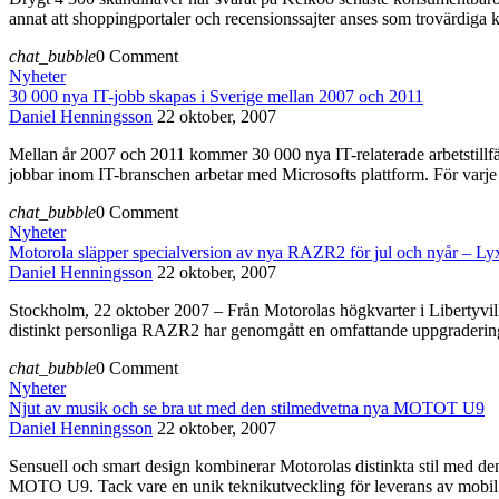
annat att shoppingportaler och recensionssajter anses som trovärdiga 
chat_bubble
0 Comment
Nyheter
30 000 nya IT-jobb skapas i Sverige mellan 2007 och 2011
Daniel Henningsson
22 oktober, 2007
Mellan år 2007 och 2011 kommer 30 000 nya IT-relaterade arbetstillfä
jobbar inom IT-branschen arbetar med Microsofts plattform. För varje
chat_bubble
0 Comment
Nyheter
Motorola släpper specialversion av nya RAZR2 för jul och nyår – Ly
Daniel Henningsson
22 oktober, 2007
Stockholm, 22 oktober 2007 – Från Motorolas högkvarter i Libertyvill
distinkt personliga RAZR2 har genomgått en omfattande uppgradering
chat_bubble
0 Comment
Nyheter
Njut av musik och se bra ut med den stilmedvetna nya MOTOT U9
Daniel Henningsson
22 oktober, 2007
Sensuell och smart design kombinerar Motorolas distinkta stil med d
MOTO U9. Tack vare en unik teknikutveckling för leverans av mobil m