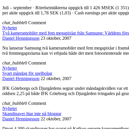
Juli – september · Rörelseintäkterna uppgick till 1 426 MSEK (1 351)
per aktie uppgick till 1,78 SEK (1,03) · Cash earnings per aktie upp
chat_bubble
0 Comment
Nyheter
Två kameramobiler med fem megapixlar från Samsung: Världens för
Daniel Henningsson
23 oktober, 2007
Nu lanserar Samsung två kameramobiler med fem megapixlar i framskj
två femmegapixlarna kan vi erbjuda både det mest fotoorienterade m
chat_bubble
0 Comment
Nyheter
Svart måndag för spelbolag
Daniel Henningsson
22 oktober, 2007
IFK Göteborgs och Djurgårdens segrar under måndagskvällen var ett 
oddsen 2,25 på både IFK Göteborg och Djurgården tvingades på grund
chat_bubble
0 Comment
Nyheter
Skandinaver litar inte på bloggar
Daniel Henningsson
22 oktober, 2007
Drygt 4 300 skandinaver har svarat på Kelkoo senaste konsumentbarome