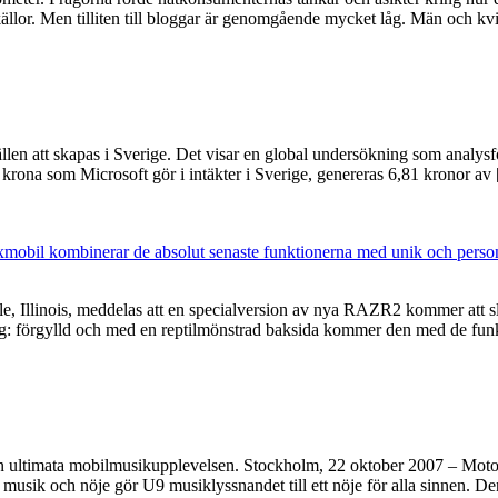
källor. Men tilliten till bloggar är genomgående mycket låg. Män och k
llen att skapas i Sverige. Det visar en global undersökning som analys
 krona som Microsoft gör i intäkter i Sverige, genereras 6,81 kronor av
xmobil kombinerar de absolut senaste funktionerna med unik och perso
e, Illinois, meddelas att en specialversion av nya RAZR2 kommer att sl
: förgylld och med en reptilmönstrad baksida kommer den med de funk
en ultimata mobilmusikupplevelsen. Stockholm, 22 oktober 2007 – Motor
usik och nöje gör U9 musiklyssnandet till ett nöje för alla sinnen. De