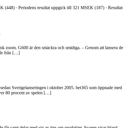
K (448) · Periodens resultat uppgick till 321 MSEK (187) · Resultat
g
tisk zoom. G600 är den smäckra och smidiga. – Genom att lansera de
år från […]
n sedan Sverigelanseringen i oktober 2005. bet365 som öppnade med
ver 80 procent av spelen […]
 får samt delar med sig av tips om produkter. Svaren visar bland