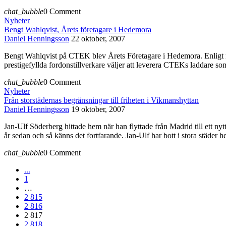
chat_bubble
0 Comment
Nyheter
Bengt Wahlqvist, Årets företagare i Hedemora
Daniel Henningsson
22 oktober, 2007
Bengt Wahlqvist på CTEK blev Årets Företagare i Hedemora. Enligt motiv
prestigefyllda fordonstillverkare väljer att leverera CTEKs laddare 
chat_bubble
0 Comment
Nyheter
Från storstädernas begränsningar till friheten i Vikmanshyttan
Daniel Henningsson
19 oktober, 2007
Jan-Ulf Söderberg hittade hem när han flyttade från Madrid till ett nytt
år sedan och så känns det fortfarande. Jan-Ulf har bott i stora städer h
chat_bubble
0 Comment
...
1
…
2 815
2 816
2 817
2 818