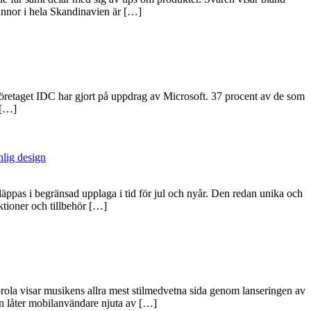
vinnor i hela Skandinavien är […]
företaget IDC har gjort på uppdrag av Microsoft. 37 procent av de som
 […]
nlig design
äppas i begränsad upplaga i tid för jul och nyår. Den redan unika och
tioner och tillbehör […]
ola visar musikens allra mest stilmedvetna sida genom lanseringen av
n låter mobilanvändare njuta av […]