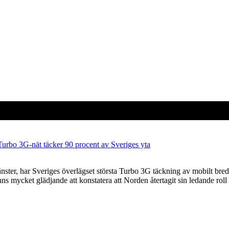
Turbo 3G-nät täcker 90 procent av Sveriges yta
änster, har Sveriges överlägset största Turbo 3G täckning av mobilt br
ns mycket glädjande att konstatera att Norden återtagit sin ledande roll