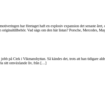
eringen har företaget haft en explosiv expansion det senaste året, och 
som originaltillbehör. Vad sägs om den här listan? Porsche, Mercedes, 
 jobb på Ctek i Vikmanshyttan. Så kändes det, trots att han tidigare aldr
ela sitt omväxlande liv, från […]