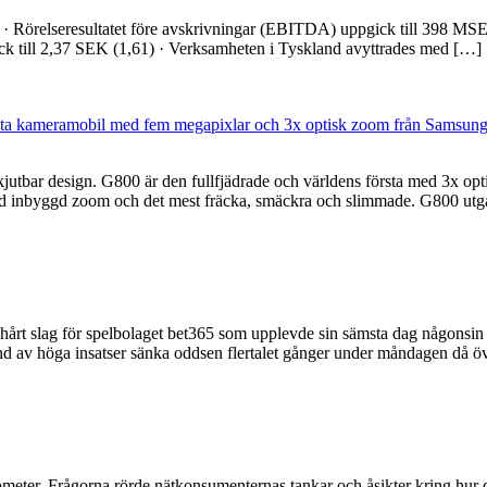
 · Rörelseresultatet före avskrivningar (EBITDA) uppgick till 398 MSE
gick till 2,37 SEK (1,61) · Verksamheten i Tyskland avyttrades med […]
sta kameramobil med fem megapixlar och 3x optisk zoom från Samsun
utbar design. G800 är den fullfjädrade och världens första med 3x op
ed inbyggd zoom och det mest fräcka, smäckra och slimmade. G800 utg
hårt slag för spelbolaget bet365 som upplevde sin sämsta dag någonsi
 av höga insatser sänka oddsen flertalet gånger under måndagen då ö
ter. Frågorna rörde nätkonsumenternas tankar och åsikter kring hur de